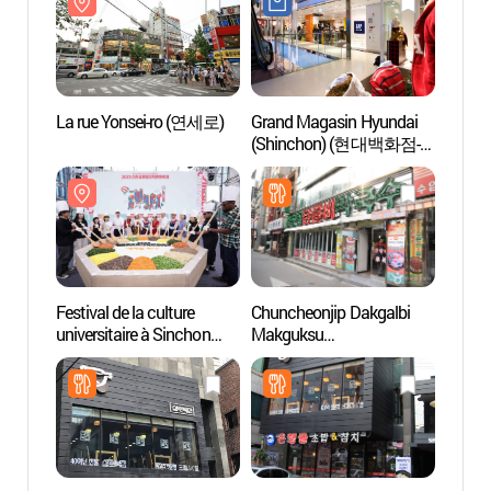
La rue Yonsei-ro (연세로)
Grand Magasin Hyundai
La ru
(Shinchon) (현대백화점-
신촌점)
Festival de la culture
Chuncheonjip Dakgalbi
Geek 
universitaire à Sinchon
Makguksu
라이브
(신촌글로벌대학문화축
(춘천집닭갈비막국수)
제)