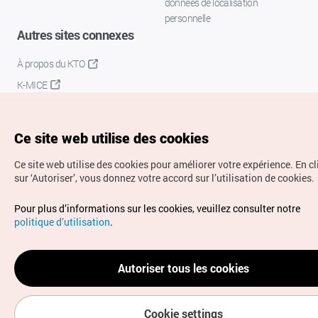
données de localisation
personnelle
Autres sites connexes
À propos du KTO
K-MICE
Ce site web utilise des cookies
Ce site web utilise des cookies pour améliorer votre expérience.
En c
sur ‘Autoriser’, vous donnez votre accord sur l’utilisation de cookies.
Droits d’auteur (c) Office National du Tourisme en Corée.
Pour plus d’informations sur les cookies, veuillez consulter notre
Tous droits réservés.
politique d’utilisation
.
Pour les rapports d'erreurs et demandes de renseignements,
adressez vos demandes à
info.ontc@gmail.com
Autoriser tous les cookies
Cookie settings