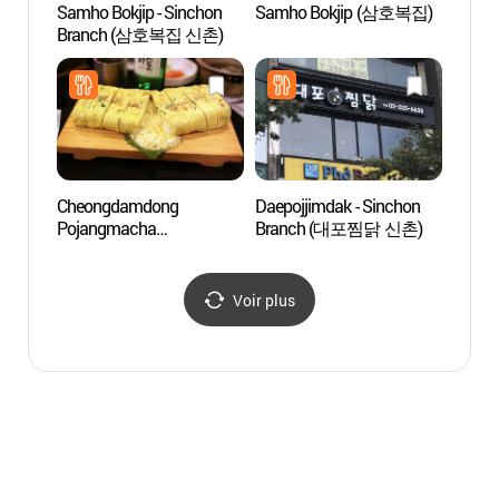
Samho Bokjip - Sinchon
Samho Bokjip (삼호복집)
Univer
Branch (삼호복집 신촌)
(서강
Cheongdamdong
Daepojjimdak - Sinchon
L’espa
Pojangmacha
Branch (대포찜닭 신촌)
(대안
(청담동포장마차)
Voir plus