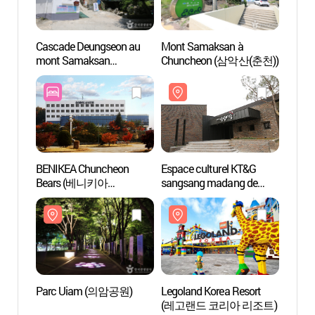
Cascade Deungseon au
Mont Samaksan à
Mont 
mont Samaksan
Chuncheon (삼악산(춘천))
Chun
(등선폭포 - 삼악산)
BENIKEA Chuncheon
Espace culturel KT&G
Parc
Bears (베니키아
sangsang madang de
춘천베어스 호텔)
Chuncheon (KT&G
상상마당 춘천)
Parc Uiam (의암공원)
Legoland Korea Resort
Rue de
(레고랜드 코리아 리조트)
(Gongj