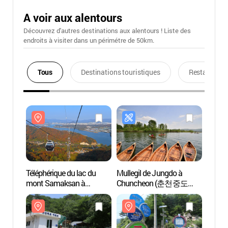
A voir aux alentours
Découvrez d'autres destinations aux alentours ! Liste des
endroits à visiter dans un périmétre de 50km.
Tous
Destinations touristiques
Restaurants
Téléphérique du lac du
Mullegil de Jungdo à
Téléph
mont Samaksan à
Chuncheon (춘천중도
mont 
Chuncheon (춘천 삼악산
물레길)
Chun
호수케이블카)
호수케