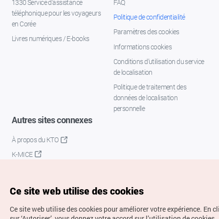
1330 Service d'assistance
FAQ
téléphonique pour les voyageurs
Politique de confidentialité
en Corée
Paramètres des cookies
Livres numériques / E-books
Informations cookies
Conditions d’utilisation du service
de localisation
Politique de traitement des
données de localisation
personnelle
Autres sites connexes
À propos du KTO
K-MICE
Ce site web utilise des cookies
Ce site web utilise des cookies pour améliorer votre expérience.
En c
sur ‘Autoriser’, vous donnez votre accord sur l’utilisation de cookies.