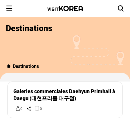
Destinations
Destinations
Galeries commerciales Daehyun Primhall à
Daegu (대현프리몰 대구점)
0
0