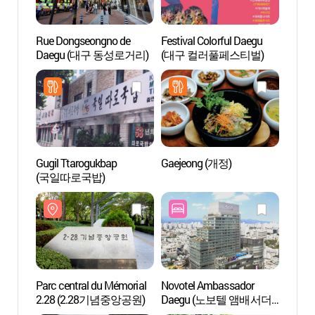
Rue Dongseongno de
Festival Colorful Daegu
Rue D
Daegu (대구 동성로거리)
(대구 컬러풀페스티벌)
Daeg
Gugil Ttarogukbap
Gaejeong (개정)
Parc d
(국일따로국밥)
Gyeo
(경상
Parc central du Mémorial
Novotel Ambassador
Associ
2.28 (2.28기념중앙공원)
Daegu (노보텔 앰배서더
Chin
대구)