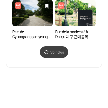
Parc de
Rue de la modernité à
Musée 
Gyeongsanggamyeong
Daegu 대구 근대골목
Joong
(경상감영공원)
중앙
Voir plus