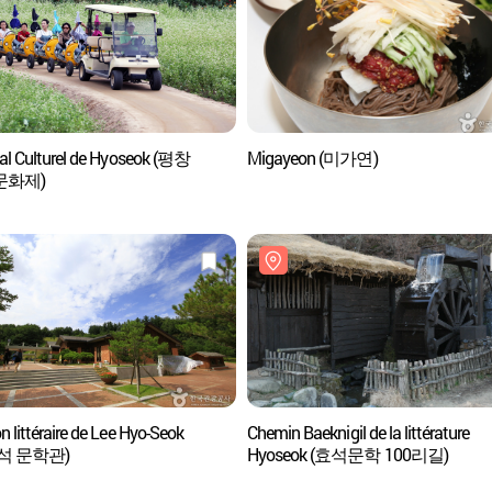
val Culturel de Hyoseok (평창
Migayeon (미가연)
문화제)
 littéraire de Lee Hyo-Seok
Chemin Baeknigil de la littérature
석 문학관)
Hyoseok (효석문학 100리길)