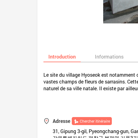
Introduction
Informations
Le site du village Hyoseok est notamment c
vastes champs de fleurs de sarrasins. Cett
naturel de sa ville natale. Il existe par ail
Adresse
Chercher itinéraire
31, Gipung 3-gil, Pyeongchang-gun, G
강원특별자치도 평창군 봉평면 기풍3길 