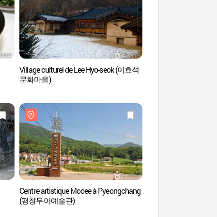
Village culturel de Lee Hyo-seok (이효석
Village culturel de 
문화마을)
문화마을)
Centre artistique Mooee à Pyeongchang
Vallée de Heungje
(평창무이예술관)