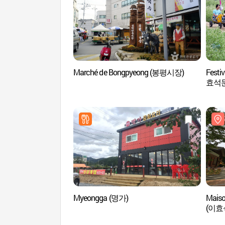
Marché de Bongpyeong (봉평시장)
Festi
효석
Myeongga (명가)
Maison
(이효