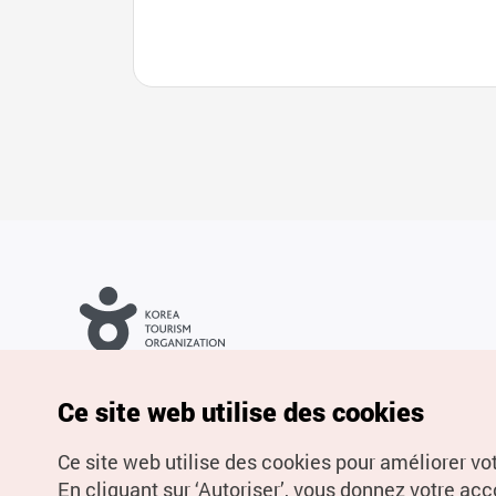
Droits d’auteur (c) Office National du Tourisme en Corée. Tous
droits réservés.
Pour les rapports d'erreurs et demandes de renseignements,
Ce site web utilise des cookies
adressez vos demandes à
info.ontc@gmail.com
Ce site web utilise des cookies pour améliorer vo
En cliquant sur ‘Autoriser’, vous donnez votre acco