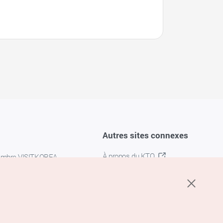
Autres sites connexes
À propos du KTO
embre VISITKOREA
K-MICE
confidentialité
 des cookies
s cookies