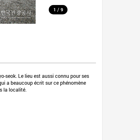
/
1
9
o-seok. Le lieu est aussi connu pour ses
k qui a beaucoup écrit sur ce phénomène
 la localité.