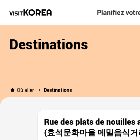
Planifiez vot
Destinations
Où aller
Destinations
Rue des plats de nouilles 
(효석문화마을 메밀음식거