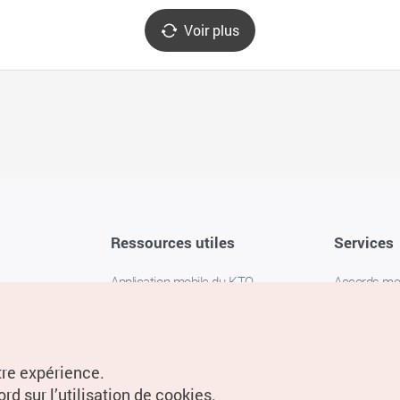
Voir plus
Ressources utiles
Services
Application mobile du KTO
Accords m
1330 Service d'assistance
FAQ
téléphonique pour les voyageurs en
Politique de 
Corée
Paramètres
tre expérience.
Livres numériques / E-books
rd sur l’utilisation de cookies.
Information