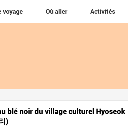
re voyage
Où aller
Activités
au blé noir du village culturel Hyoseok
리)