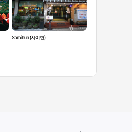
Samihun (사미헌)
Stade de baseball Sa
sportif de Saji
사직야구장)