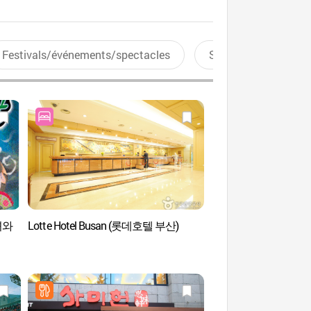
Festivals/événements/spectacles
Sports aquatiques
선녀와
Lotte Hotel Busan (롯데호텔 부산)
Temple Samgwangs