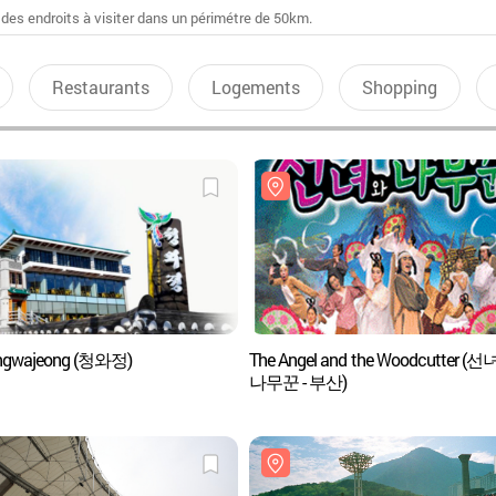
 des endroits à visiter dans un périmétre de 50km.
Restaurants
Logements
Shopping
ngwajeong (청와정)
The Angel and the Woodcutter (
나무꾼 - 부산)