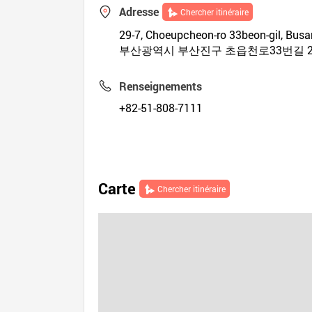
Adresse
Chercher itinéraire
29-7, Choeupcheon-ro 33beon-gil, Busa
부산광역시 부산진구 초읍천로33번길 29
Renseignements
+82-51-808-7111
Carte
Chercher itinéraire