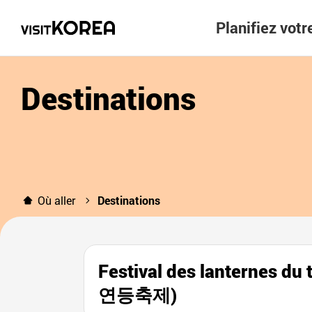
Planifiez vot
Destinations
Où aller
Destinations
Festival des lanternes 
연등축제)