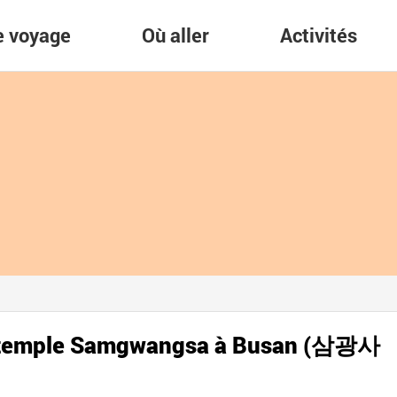
re voyage
Où aller
Activités
du temple Samgwangsa à Busan (삼광사