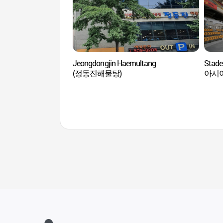
Jeongdongjin Haemultang
Stade
(정동진해물탕)
아시