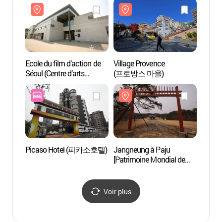
Ecole du film d’action de
Village Provence
Ecole 
Séoul (Centre d’arts
(프로방스 마을)
Séoul 
Martiaux) (서울액션스쿨 -
Mart
마샬아트센터)
마샬아
Picaso Hotel (피카소호텔)
Jangneung à Paju
Jangn
[Patrimoine Mondial de
[Patri
l'UNESCO] (파주 장릉)
l'UN
Voir plus