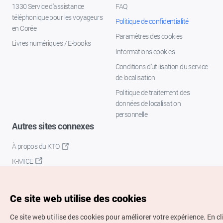
1330 Service d'assistance
FAQ
téléphonique pour les voyageurs
Politique de confidentialité
en Corée
Paramètres des cookies
Livres numériques / E-books
Informations cookies
Conditions d’utilisation du service
de localisation
Politique de traitement des
données de localisation
personnelle
Autres sites connexes
À propos du KTO
K-MICE
Ce site web utilise des cookies
Ce site web utilise des cookies pour améliorer votre expérience.
En c