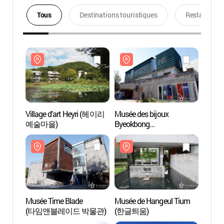
Tous
Destinations touristiques
Restaurants
Village d'art Heyri (헤이리
Musée des bijoux
Villag
예술마을)
Byeokbong
예술마
(벽봉한국장신구박물관)
Musée Time Blade
Musée de Hangeul Tium
Musée
(타임앤블레이드 박물관)
(한글틔움)
(타임