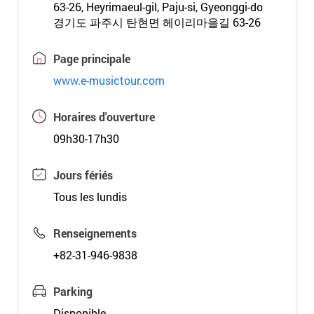
63-26, Heyrimaeul-gil, Paju-si, Gyeonggi-do
경기도 파주시 탄현면 헤이리마을길 63-26
Page principale
www.e-musictour.com
Horaires d'ouverture
09h30-17h30
Jours fériés
Tous les lundis
Renseignements
+82-31-946-9838
Parking
Disponible