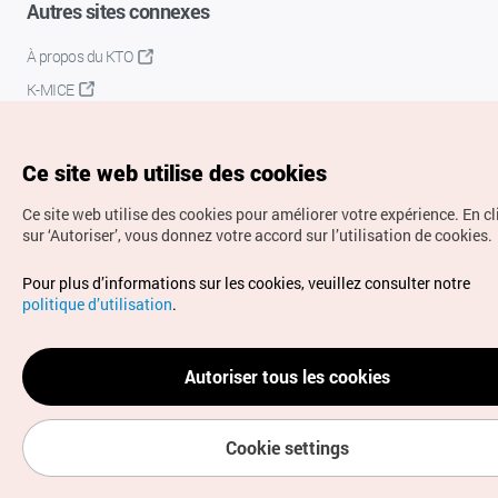
Autres sites connexes
À propos du KTO
K-MICE
Ce site web utilise des cookies
Ce site web utilise des cookies pour améliorer votre expérience.
En c
sur ‘Autoriser’, vous donnez votre accord sur l’utilisation de cookies.
Droits d’auteur (c) Office National du Tourisme en Corée.
Pour plus d’informations sur les cookies, veuillez consulter notre
Tous droits réservés.
politique d’utilisation
.
Pour les rapports d'erreurs et demandes de renseignements,
adressez vos demandes à
info.ontc@gmail.com
Autoriser tous les cookies
Cookie settings