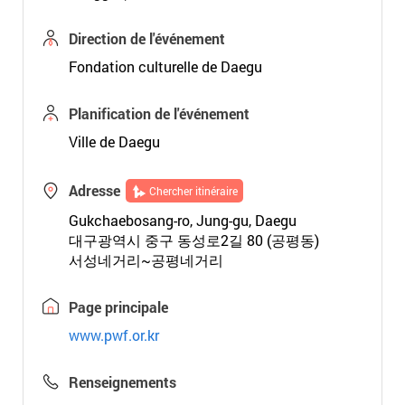
Direction de l'événement
Fondation culturelle de Daegu
Planification de l'événement
Ville de Daegu
Adresse
Chercher itinéraire
Gukchaebosang-ro, Jung-gu, Daegu
대구광역시 중구 동성로2길 80 (공평동)
서성네거리~공평네거리
Page principale
www.pwf.or.kr
Renseignements