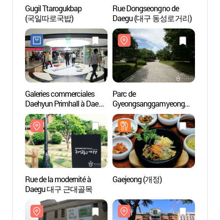
Gugil Ttarogukbap
Rue Dongseongno de
Rue D
(국일따로국밥)
Daegu (대구 동성로거리)
Daeg
Galeries commerciales
Parc de
Rue de
Daehyun Primhall à Daegu
Gyeongsanggamyeong
Dae
(대현프리몰 대구점)
(경상감영공원)
Rue de la modernité à
Gaejeong (개정)
Associ
Daegu 대구 근대골목
Chin