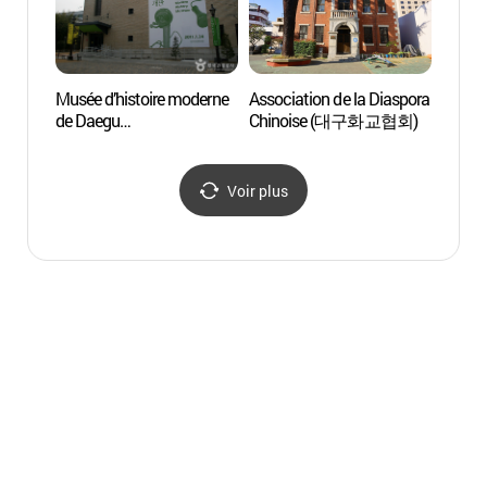
Musée d’histoire moderne
Association de la Diaspora
Parc c
de Daegu
Chinoise (대구화교협회)
2.28
(대구근대역사관)
Voir plus