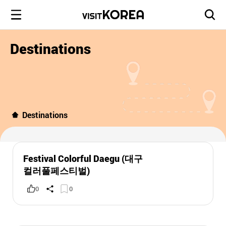
Destinations
Destinations
Festival Colorful Daegu (대구
컬러풀페스티벌)
0
0