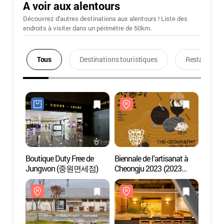
A voir aux alentours
Découvrez d'autres destinations aux alentours ! Liste des
endroits à visiter dans un périmétre de 50km.
Tous
Destinations touristiques
Restaurants
Boutique Duty Free de
Biennale de l'artisanat à
Entre
Jungwon (중원면세점)
Cheongju 2023 (2023
(동부
청주공예비엔날레)