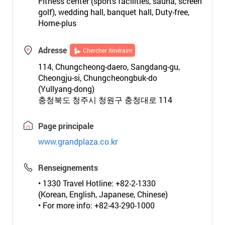
Fitness center (sports facilities, sauna, screen
golf), wedding hall, banquet hall, Duty-free,
Home-plus
Adresse
Chercher itinéraire
114, Chungcheong-daero, Sangdang-gu,
Cheongju-si, Chungcheongbuk-do
(Yullyang-dong)
충청북도 청주시 청원구 충청대로 114
Page principale
www.grandplaza.co.kr
Renseignements
• 1330 Travel Hotline: +82-2-1330
(Korean, English, Japanese, Chinese)
• For more info: +82-43-290-1000