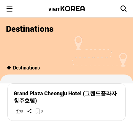
Destinations
Destinations
Grand Plaza Cheongju Hotel (그랜드플라자
청주호텔)
0
0