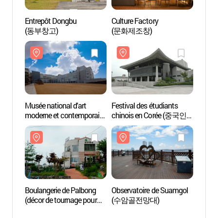
Entrepôt Dongbu
Culture Factory
Musée 
(동부창고)
(문화제조창)
moder
(Cheon
(국
(청주관
Musée national d'art
Festival des étudiants
Obser
moderne et contemporain
chinois en Corée (중국인
(수암
(Cheonju)
유학생 페스티벌 2016)
(국립현대미술관
(청주관))
Boulangerie de Palbong
Observatoire de Suamgol
Terrai
(décor de tournage pour
(수암골전망대)
Heung
Bread, Love and Dreams)
Cheo