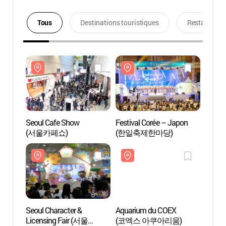
Tous
Destinations touristiques
Restaurants
Seoul Cafe Show
Festival Corée – Japon
Aquar
(서울카페쇼)
(한일축제한마당)
(코엑
Seoul Character &
Aquarium du COEX
Ktown
Licensing Fair (서울
(코엑스 아쿠아리움)
(케이