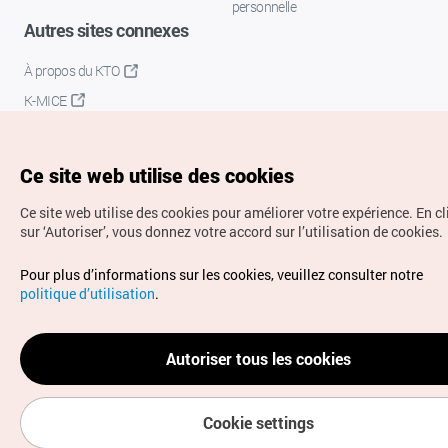
personnelle
Autres sites connexes
À propos du KTO
K-MICE
Ce site web utilise des cookies
Ce site web utilise des cookies pour améliorer votre expérience.
En c
sur ‘Autoriser’, vous donnez votre accord sur l’utilisation de cookies.
Droits d’auteur (c) Office National du Tourisme en Corée.
Pour plus d’informations sur les cookies, veuillez consulter notre
Tous droits réservés.
politique d’utilisation
.
Pour les rapports d'erreurs et demandes de renseignements,
adressez vos demandes à
info.ontc@gmail.com
Autoriser tous les cookies
Cookie settings