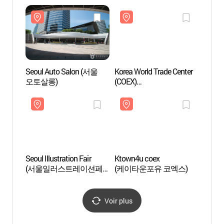
캐릭터라이선싱페어)
Seoul Auto Salon (서울
Korea World Trade Center
Bibli
오토살롱)
(COEX)
(별마
(한국종합무역센터 -
코엑스)
Seoul Illustration Fair
Ktown4u coex
Will 
(서울일러스트레이션페
(케이타운포유 코엑스)
어V.17)
Voir plus