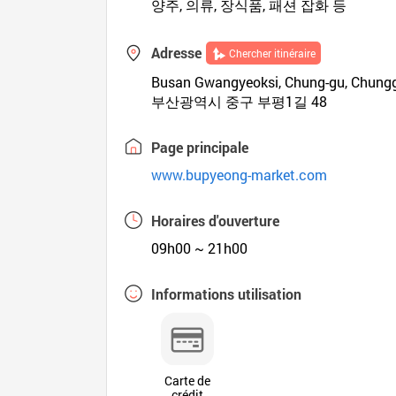
양주, 의류, 장식품, 패션 잡화 등
Adresse
Chercher itinéraire
Busan Gwangyeoksi, Chung-gu, Chunggu
부산광역시 중구 부평1길 48
Page principale
www.bupyeong-market.com
Horaires d'ouverture
09h00 ~ 21h00
Informations utilisation
Carte de
crédit