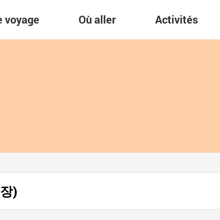
re voyage
Où aller
Activités
시장)