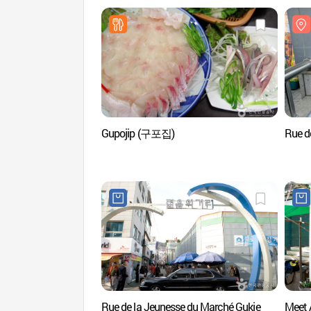
Gupojip (구포집)
Rue 
Rue de la Jeunesse du Marché Gukje
Meet