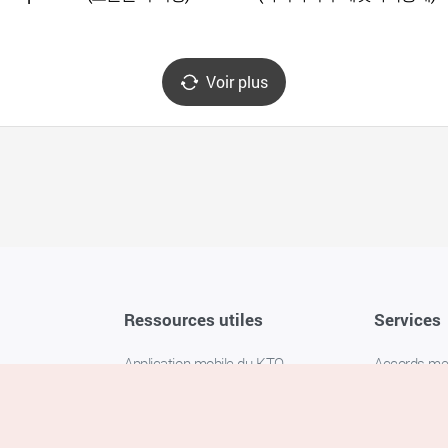
Voir plus
Ressources utiles
Services
Application mobile du KTO
Accords m
1330 Service d'assistance
FAQ
téléphonique pour les voyageurs en
Politique de 
Corée