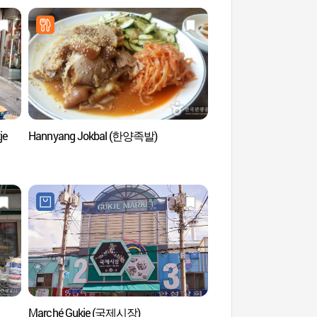
je
Hannyang Jokbal (한양족발)
Rue des arts (미술
Marché Gukje (국제시장)
La Rue Gwangbok-ro (