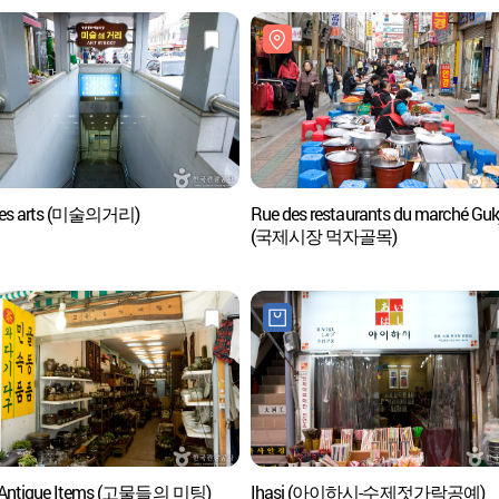
des arts (미술의거리)
Rue des restaurants du marché Guk
(국제시장 먹자골목)
 Antique Items (고물들의 미팅)
Ihasi (아이하시-수제젓가락공예)