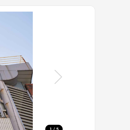
/
1
5