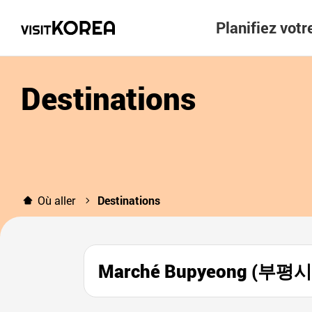
Planifiez vot
Destinations
Où aller
Destinations
Marché Bupyeong (부평