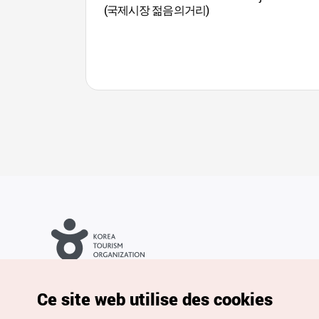
(국제시장 젊음의거리)
Droits d’auteur (c) Office National du Tourisme en Corée. Tous
droits réservés.
Pour les rapports d'erreurs et demandes de renseignements,
Ce site web utilise des cookies
adressez vos demandes à
info.ontc@gmail.com