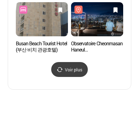
(천마
Busan Beach Tourist Hotel
Observatoire Cheonmasan
Tunnel du
(부산 비치 관광호텔)
Haneul
yeoul à Yeongdo (영도
(천마산하늘전망대)
흰여
Voir plus