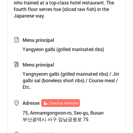
who trained at a top-class hotel restaurant. The
fourth floor serves hoe (sliced raw fish) in the
Japanese way.
Menu principal
Yangyeon galbi (grilled marinated ribs)
Menu principal
Yangnyeom galbi (grilled marinated ribs) / Jin
galbi sal (boneless short ribs) / Course meal /
Etc.
Adresse
Chercher itinéraire
75, Amnamgongwon-ro, Seo-gu, Busan
부산광역시 서구 암남공원로 75