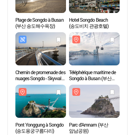
Plage de Songdo à Busan
Hotel Songdo Beach
Plage
(부산 송도해수욕장)
(송도비치 관광호텔)
(부산
Chemin de promenade des
Téléphérique maritime de
Pont 
nuages Songdo - Skywalk
Songdo à Busan (부산
(송도
(송도 구름산책로
송도해상케이블카)
(스카이워크))
Pont Yonggung à Songdo
Parc d'Amnam (부산
Obser
(송도용궁구름다리)
암남공원)
Haneu