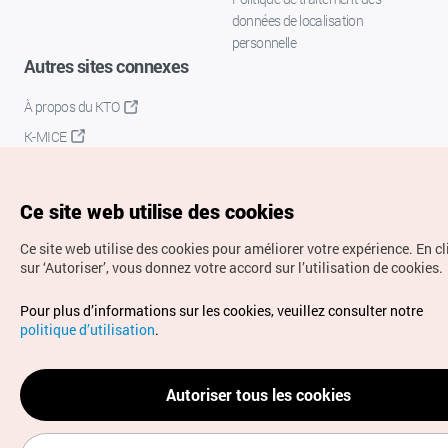
données de localisation
personnelle
Autres sites connexes
À propos du KTO
K-MICE
Ce site web utilise des cookies
Ce site web utilise des cookies pour améliorer votre expérience.
En c
sur ‘Autoriser’, vous donnez votre accord sur l’utilisation de cookies.
Droits d’auteur (c) Office National du Tourisme en Corée.
Pour plus d’informations sur les cookies, veuillez consulter notre
Tous droits réservés.
politique d’utilisation
.
Pour les rapports d'erreurs et demandes de renseignements,
adressez vos demandes à
info.ontc@gmail.com
Autoriser tous les cookies