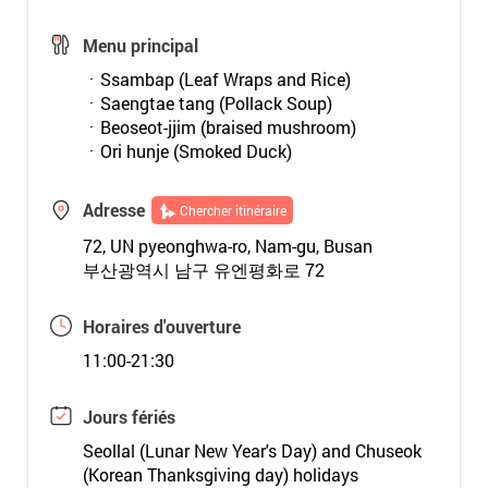
Menu principal
ㆍSsambap (Leaf Wraps and Rice)
ㆍSaengtae tang (Pollack Soup)
ㆍBeoseot-jjim (braised mushroom)
ㆍOri hunje (Smoked Duck)
Adresse
Chercher itinéraire
72, UN pyeonghwa-ro, Nam-gu, Busan
부산광역시 남구 유엔평화로 72
Horaires d'ouverture
11:00-21:30
Jours fériés
Seollal (Lunar New Year's Day) and Chuseok
(Korean Thanksgiving day) holidays