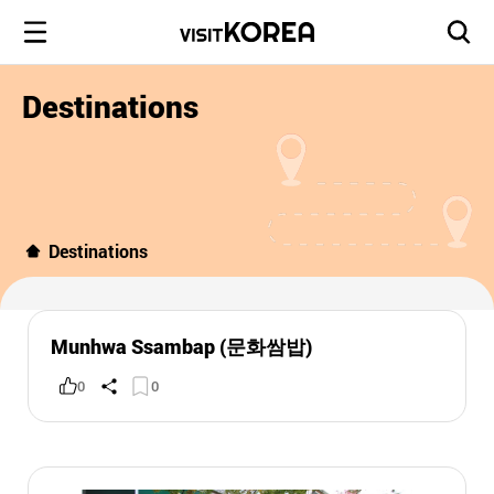
Destinations
Destinations
Munhwa Ssambap (문화쌈밥)
0
0