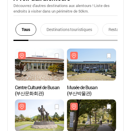
Découvrez d'autres destinations aux alentours ! Liste des
endroits à visiter dans un périmétre de 50km.
Tous
Destinations touristiques
Restaurants
Centre Culturel de Busan
Musée de Busan
Centre
(부산문화회관)
(부산박물관)
(부산