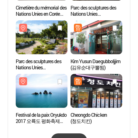
Cimetière du mémorial des
Parc des sculptures des
Cimeti
Nations Unies en Corée
Nations Unies
Nation
(재한유엔기념공원
(UN조각공원)
(재
(UN기념공원))
(UN
Parc des sculptures des
Kim Yusun Daegubboljjim
Parc d
Nations Unies
(김유순대구뽈찜)
Nation
(유엔조각공원)
(유엔
Festival de la paix Oryukdo
Cheongdo Chicken
Ppang
2017 오륙도 평화축제
(청도치킨)
(빵천
2017