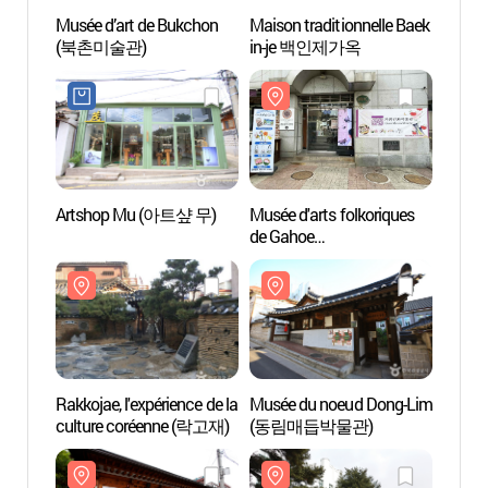
Musée d’art de Bukchon
Maison traditionnelle Baek
Musée
(북촌미술관)
in-je 백인제가옥
(북촌
Artshop Mu (아트샾 무)
Musée d'arts folkoriques
Musée 
de Gahoe
de Ga
(가회민화박물관)
(가회
Rakkojae, l'expérience de la
Musée du noeud Dong-Lim
Musée
culture coréenne (락고재)
(동림매듭박물관)
(동림