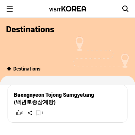
Destinations
Destinations
Baengnyeon Tojong Samgyetang
(백년토종삼계탕)
0
1