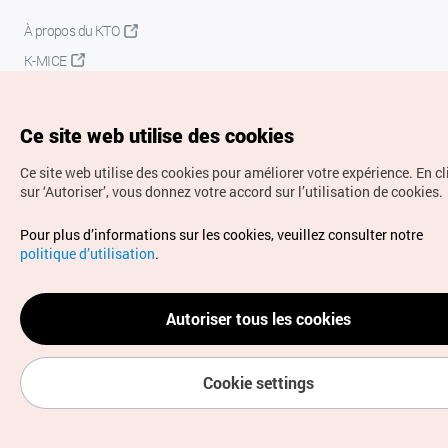
À propos du KTO
K-MICE
Ce site web utilise des cookies
Ce site web utilise des cookies pour améliorer votre expérience.
En c
sur ‘Autoriser’, vous donnez votre accord sur l’utilisation de cookies.
Droits d’auteur (c) Office National du Tourisme en Corée.
Pour plus d’informations sur les cookies, veuillez consulter notre
Tous droits réservés.
politique d’utilisation
.
Pour les rapports d'erreurs et demandes de renseignements,
adressez vos demandes à
info.ontc@gmail.com
Autoriser tous les cookies
Cookie settings