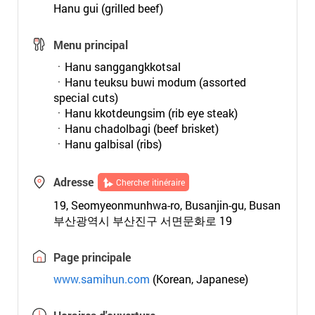
Hanu gui (grilled beef)
Menu principal
ㆍHanu sanggangkkotsal
ㆍHanu teuksu buwi modum (assorted
special cuts)
ㆍHanu kkotdeungsim (rib eye steak)
ㆍHanu chadolbagi (beef brisket)
ㆍHanu galbisal (ribs)
Adresse
Chercher itinéraire
19, Seomyeonmunhwa-ro, Busanjin-gu, Busan
부산광역시 부산진구 서면문화로 19
Page principale
www.samihun.com
(Korean, Japanese)