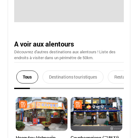
A voir aux alentours
Découvrez d'autres destinations aux alentours ! Liste des
endroits à visiter dans un périmétre de 50km.
Tous
Destinations touristiques
Restaurants
Hoeguksu Halmaejip
Geuphaengjang (급행장)
Casino