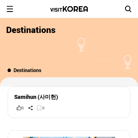
Destinations
Destinations
Samihun (사미헌)
0
0