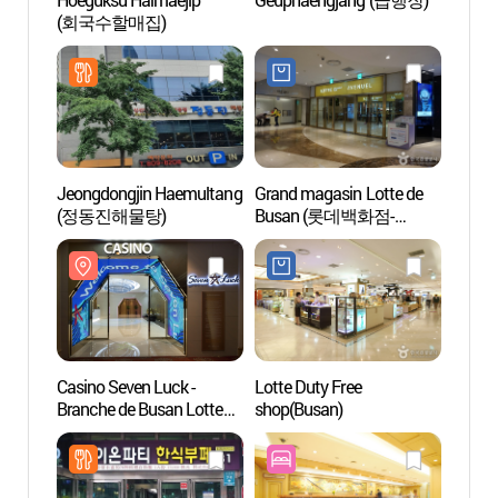
(회국수할매집)
Branc
(세븐
부산롯
Jeongdongjin Haemultang
Grand magasin Lotte de
Rue d
(정동진해물탕)
Busan (롯데백화점-
(전포
부산본점)
Casino Seven Luck -
Lotte Duty Free
Jeonp
Branche de Busan Lotte
shop(Busan)
삼거리
(세븐럭카지노 -
부산롯데점)