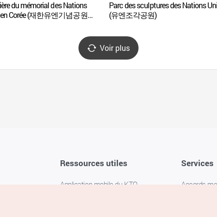
ière du mémorial des Nations
Parc des sculptures des Nations Un
s en Corée (재한유엔기념공원
(유엔조각공원)
기념공원))
Voir plus
Ressources utiles
Services
Application mobile du KTO
Accords m
1330 Service d'assistance
FAQ
téléphonique pour les voyageurs en
Politique de 