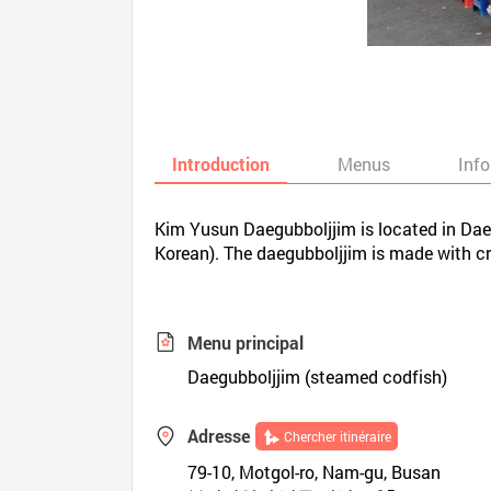
Introduction
Menus
Inf
Kim Yusun Daegubboljjim is located in Dae
Korean). The daegubboljjim is made with c
Menu principal
Daegubboljjim (steamed codfish)
Adresse
Chercher itinéraire
79-10, Motgol-ro, Nam-gu, Busan