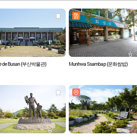
e de Busan (부산박물관)
Munhwa Ssambap (문화쌈밥)