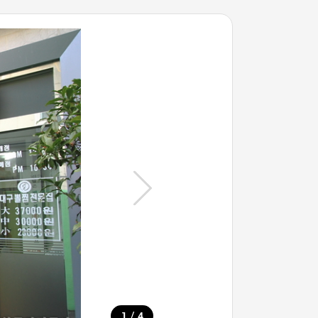
/
1
4