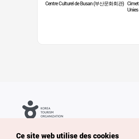
Centre Culturel de Busan (부산문화회관)
Cimet
Unie
(UN
Droits d’auteur (c) Office National du Tourisme en Corée. Tous
droits réservés.
Pour les rapports d'erreurs et demandes de renseignements,
Ce site web utilise des cookies
adressez vos demandes à