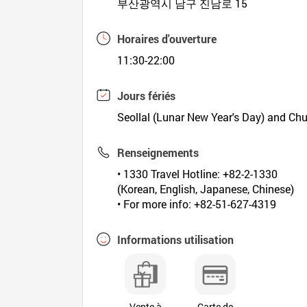
부산광역시 남구 진남로 15
Horaires d'ouverture
11:30-22:00
Jours fériés
Seollal (Lunar New Year's Day) and Ch
Renseignements
• 1330 Travel Hotline: +82-2-1330
(Korean, English, Japanese, Chinese)
• For more info: +82-51-627-4319
Informations utilisation
Vente à
Carte de