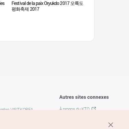
ies
Festival de la paix Oryukdo 2017 오륙도
Parc des sculptures d
평화축제 2017
(유엔조각공원)
Autres sites connexes
À propos du KTO
embre VISITKOREA
K-MICE
confidentialité