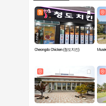
Cheongdo Chicken (청도치킨)
Musé