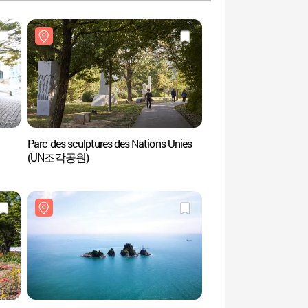
Parc des sculptures des Nations Unies
Musée de Busan 
(UN조각공원)