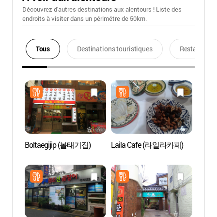
Découvrez d'autres destinations aux alentours ! Liste des
endroits à visiter dans un périmétre de 50km.
Tous
Destinations touristiques
Restaurants
Boltaegijip (볼태기집)
Laila Cafe (라일라카페)
Stade 
Comple
(부
사직야