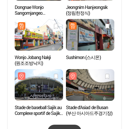
Dongnae Wonjo
Jeongnim Hanjeongsik
Comple
Sangomjangeo
(정림한정식)
(부산
(동래원조산곰장어)
Wonjo Jobang Nakji
Sushimon (스시몬)
Musée
(원조조방낙지)
(복천
Stade de baseball Sajik au
Stade d'Asiad de Busan
Mont 
Complexe sportif de Sajik
(부산 아시아드주경기장)
(황령
(부산사직종합운동장
사직야구장)