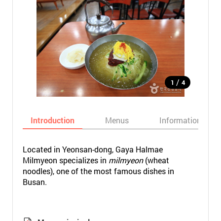
/
1
4
Introduction
Menus
Informations
Located in Yeonsan-dong, Gaya Halmae
Milmyeon specializes in
milmyeon
(wheat
noodles), one of the most famous dishes in
Busan.