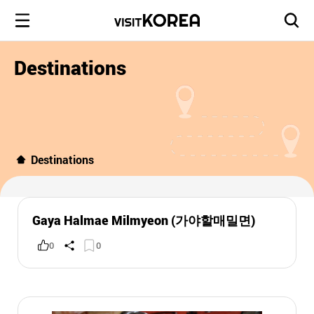
Destinations
Destinations
Gaya Halmae Milmyeon (가야할매밀면)
0
0