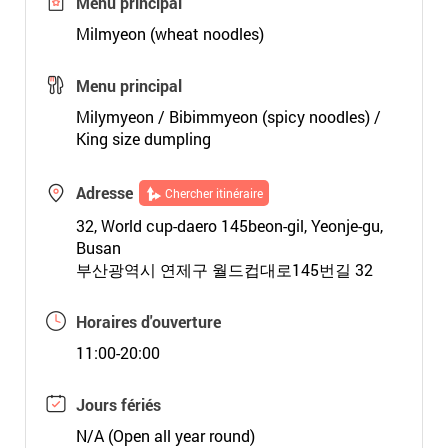
Menu principal
Milmyeon (wheat noodles)
Menu principal
Milymyeon / Bibimmyeon (spicy noodles) /
King size dumpling
Adresse
Chercher itinéraire
32, World cup-daero 145beon-gil, Yeonje-gu,
Busan
부산광역시 연제구 월드컵대로145번길 32
Horaires d'ouverture
11:00-20:00
Jours fériés
N/A (Open all year round)