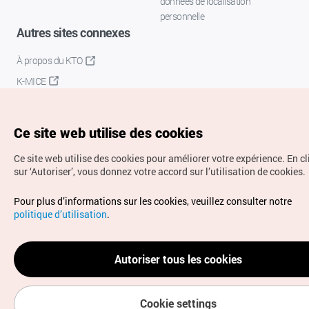
données de localisation
personnelle
Autres sites connexes
À propos du KTO
K-MICE
Ce site web utilise des cookies
Ce site web utilise des cookies pour améliorer votre expérience.
En c
sur ‘Autoriser’, vous donnez votre accord sur l’utilisation de cookies.
Droits d’auteur (c) Office National du Tourisme en Corée.
Pour plus d’informations sur les cookies, veuillez consulter notre
Tous droits réservés.
politique d’utilisation
.
Pour les rapports d'erreurs et demandes de renseignements,
adressez vos demandes à
info.ontc@gmail.com
Autoriser tous les cookies
Cookie settings