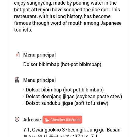
enjoy sungnyung, made by pouring water in the
hot pot after you have scooped the rice out. This
restaurant, with its long history, has become
famous through word of mouth among Japanese
tourists.
Menu principal
Dolsot bibimbap (hot-pot bibimbap)
Menu principal
· Dolsot bibimbap (hot-pot bibimbap)
· Dolsot doenjang jjigae (soybean paste stew)
· Dolsot sundubu jjigae (soft tofu stew)
Adresse
Chercher itinéraire
7-1, Gwangbok-ro 37beon-gil, Jung-gu, Busan
부산광역시 중구 광복로37번길 7-1