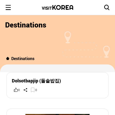
Destinations
Destinations
Dolsotbapjip (돌솥밥집)
0
0