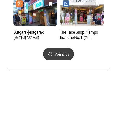
Sutgarakjeotgarak
The Face Shop, Nampo
Busa
(숟가락젓가락)
Branche No. 1 (더
페이스샵-남포1호점)
Voir plus