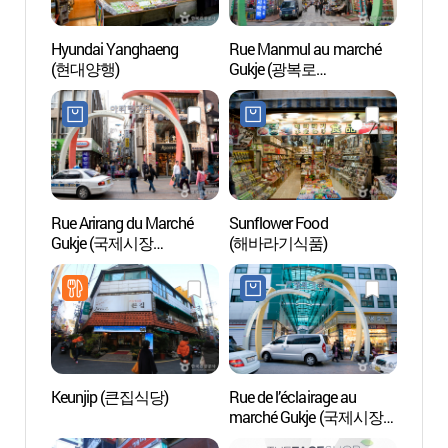
Hyundai Yanghaeng
Rue Manmul au marché
La pl
(현대양행)
Gukje (광복로
만물의거리)
Rue Arirang du Marché
Sunflower Food
Rue de
Gukje (국제시장
(해바라기식품)
marc
아리랑거리)
먹자골
Keunjip (큰집식당)
Rue de l’éclairage au
Parc
marché Gukje (국제시장
공원)
조명의 거리)