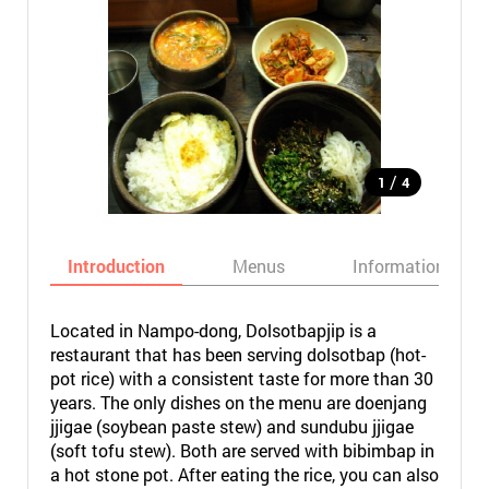
/
1
4
Introduction
Menus
Informations
Located in Nampo-dong, Dolsotbapjip is a
restaurant that has been serving dolsotbap (hot-
pot rice) with a consistent taste for more than 30
years. The only dishes on the menu are doenjang
jjigae (soybean paste stew) and sundubu jjigae
(soft tofu stew). Both are served with bibimbap in
a hot stone pot. After eating the rice, you can also