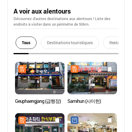
A voir aux alentours
Découvrez d'autres destinations aux alentours ! Liste des
endroits à visiter dans un périmétre de 50km.
Tous
Destinations touristiques
Restaurants
Geuphaengjang (급행장)
Samihun (사미헌)
Casino
Branc
(세븐
부산롯