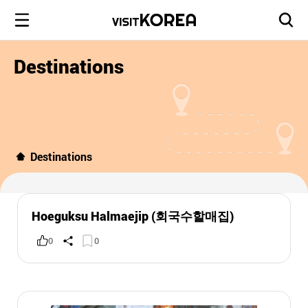
Destinations
Destinations
Hoeguksu Halmaejip (회국수할매집)
0
0