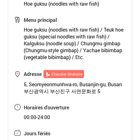
Hoe guksu (noodles with raw fish)
Menu principal
Hoe guksu (noodles with raw fish) / Teuk hoe
guksu (special noodles with raw fish) /
Kalguksu (noodle soup) / Chungmu gimbap
(Chungmu-style gimbap) / Yachae bibimbap
(vegetable bibimbap) / Etc.
Adresse
Chercher itinéraire
5, Seomyeonmunhwa-ro, Busanjin-gu, Busan
부산광역시 부산진구 서면문화로 5
Horaires d'ouverture
00:00-24:00
Jours fériés