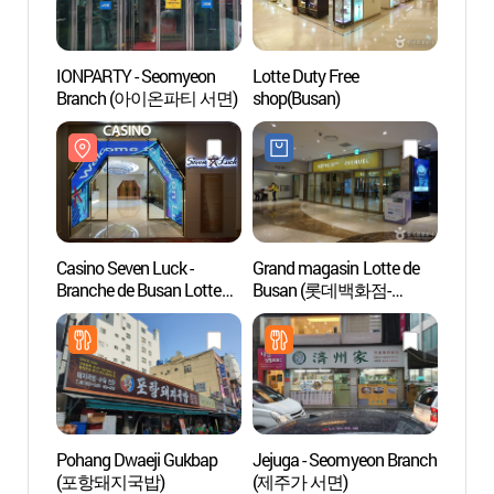
IONPARTY - Seomyeon
Lotte Duty Free
Rue d
Branch (아이온파티 서면)
shop(Busan)
(전포
Casino Seven Luck -
Grand magasin Lotte de
Jeonp
Branche de Busan Lotte
Busan (롯데백화점-
삼거리
(세븐럭카지노 -
부산본점)
부산롯데점)
Pohang Dwaeji Gukbap
Jejuga - Seomyeon Branch
Eglis
(포항돼지국밥)
(제주가 서면)
(남부