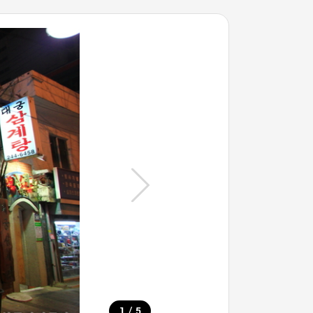
/
1
5