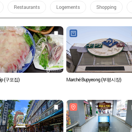
Restaurants
Logements
Shopping
jip (구포집)
Marché Bupyeong (부평시장)