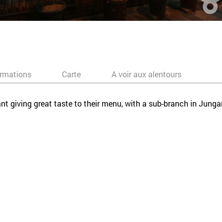
ormations
Carte
A voir aux alentours
t giving great taste to their menu, with a sub-branch in Jung