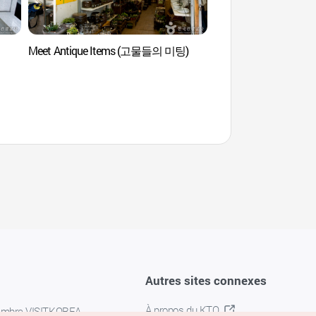
Meet Antique Items (고물들의 미팅)
Observatoire Cheonm
(천마산하늘전망대)
Autres sites connexes
À propos du KTO
embre VISITKOREA