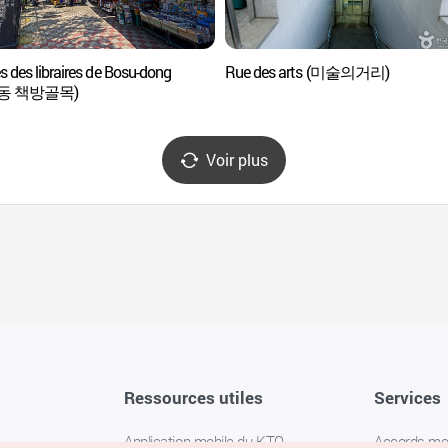
s des libraires de Bosu-dong
Rue des arts (미술의거리)
동 책방골목)
Voir plus
Ressources utiles
Services
Application mobile du KTO
Accords m