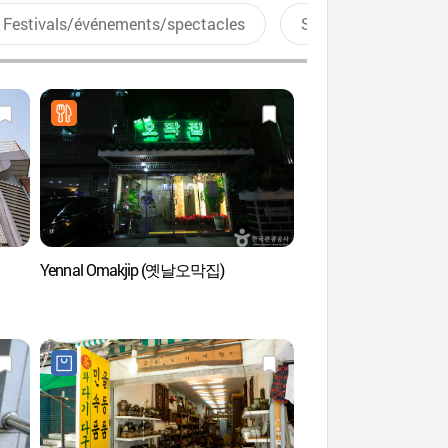
Festivals/événements/spectacles
Sports aquatiques
Yennal Omakjip (옛날오막집)
Ruelles des libraires 
(보수동 책방골목)