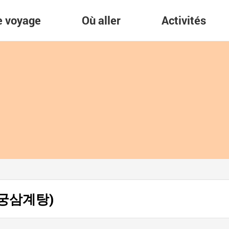
re voyage
Où aller
Activités
(대궁삼계탕)