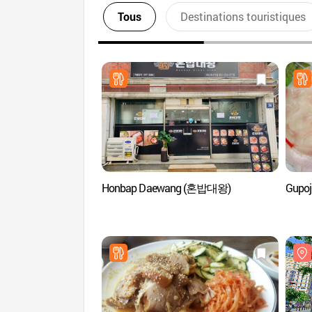
Tous
Destinations touristiques
Honbap Daewang (혼밥대왕)
Gupo