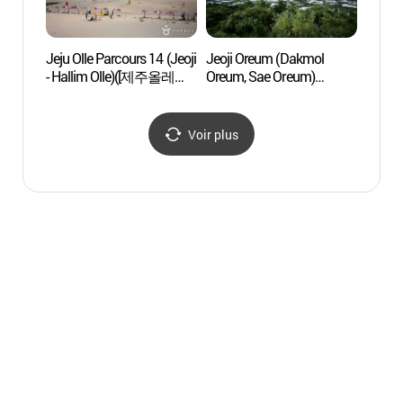
Jeju Olle Parcours 14 (Jeoji
Jeoji Oreum (Dakmol
Jeoji
- Hallim Olle)([제주올레
Oreum, Sae Oreum)
Oreum
14코스] 저지~한림 올레)
(저지오름(닥몰오름,
(저지
새오름))
새오름
Voir plus