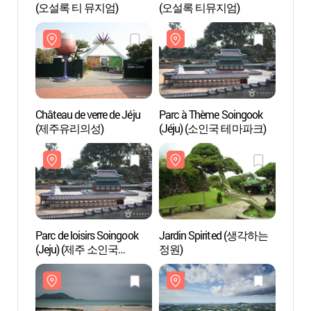
(오설록 티 뮤지엄)
(오설록 티뮤지엄)
(오설
Château de verre de Jéju
Parc à Thème Soingook
Parc 
(제주유리의성)
(Jéju) (소인국 테마파크)
(Jéj
Parc de loisirs Soingook
Jardin Spirited (생각하는
Jardi
(Jeju) (제주 소인국
정원)
정원)
테마파크)