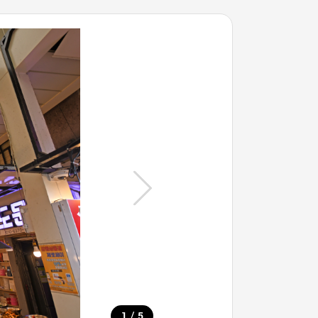
/
1
5