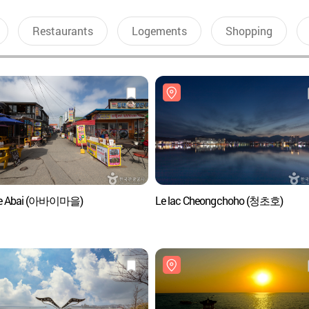
Restaurants
Logements
Shopping
age Abai (아바이마을)
Le lac Cheongchoho (청초호)