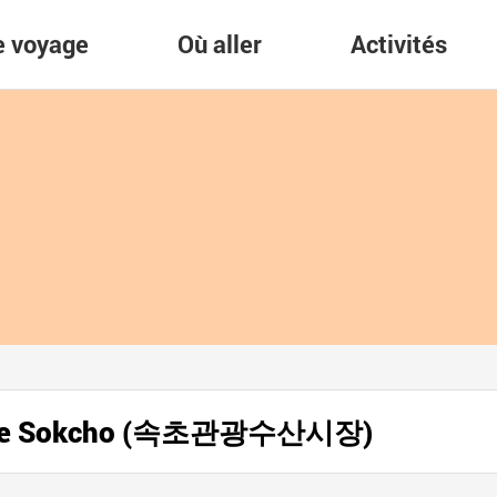
re voyage
Où aller
Activités
ns de Sokcho (속초관광수산시장)