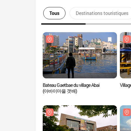
Tous
Destinations touristiques
Bateau Gaetbae du village Abai
Vill
(아바이마을 갯배)