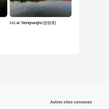
Le Lac Yeongnangho (영랑호)
Phare Observatoire 
등대전망대)
Autres sites connexes