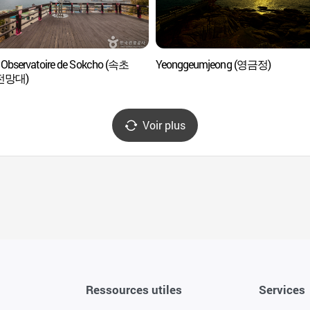
 Observatoire de Sokcho (속초
Yeonggeumjeong (영금정)
전망대)
Voir plus
Ressources utiles
Services