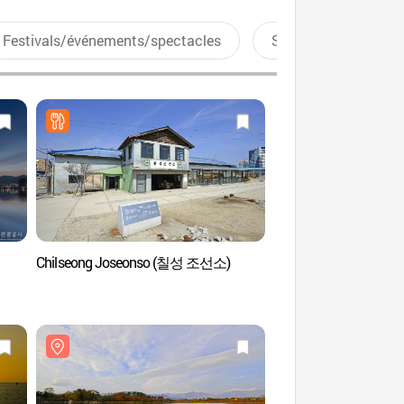
Festivals/événements/spectacles
Sports aquatiques
Chilseong Joseonso (칠성 조선소)
Bateau Gaetbae du vil
(아바이마을 갯배)