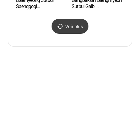
Saenggogi
Sutbul Galbi
(청풍
(대명숯불생고기)
(강박사냉면숯불갈비)
Voir plus