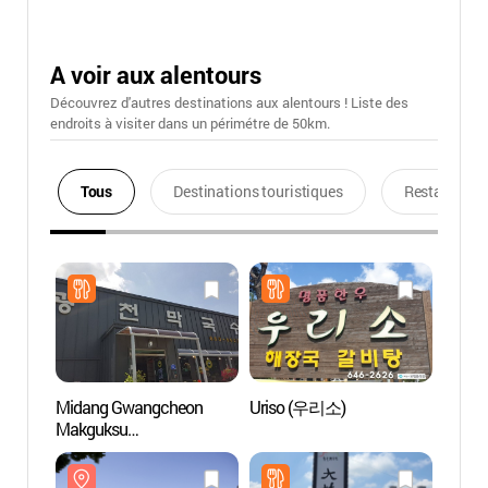
A voir aux alentours
Découvrez d'autres destinations aux alentours ! Liste des
endroits à visiter dans un périmétre de 50km.
Tous
Destinations touristiques
Restaurants
Midang Gwangcheon
Uriso (우리소)
Jeche
Makguksu
(미당광천막국수)