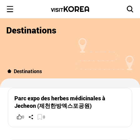
Destinations
Destinations
Parc expo des herbes médicinales à
Jecheon (제천한방엑스포공원)
0
0