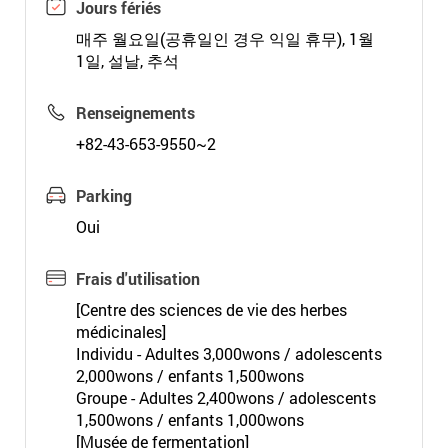
Jours fériés
매주 월요일(공휴일인 경우 익일 휴무), 1월
1일, 설날, 추석
Renseignements
+82-43-653-9550~2
Parking
Oui
Frais d'utilisation
[Centre des sciences de vie des herbes
médicinales]
Individu - Adultes 3,000wons / adolescents
2,000wons / enfants 1,500wons
Groupe - Adultes 2,400wons / adolescents
1,500wons / enfants 1,000wons
[Musée de fermentation]