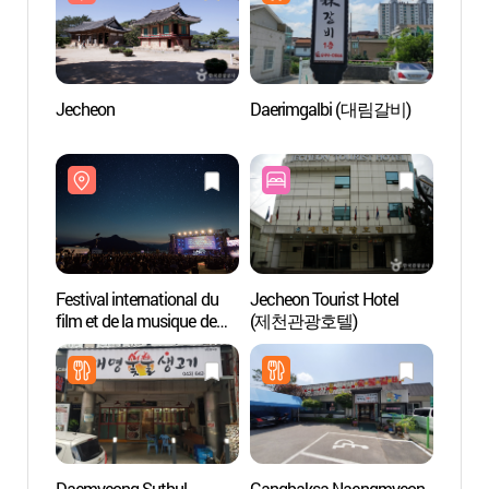
Jecheon
Daerimgalbi (대림갈비)
Terrai
(모산
Festival international du
Jecheon Tourist Hotel
Cathé
film et de la musique de
(제천관광호텔)
(용소
Jecheon
(제천국제음악영화제)
Daemyeong Sutbul
Gangbaksa Naengmyeon
Cheon