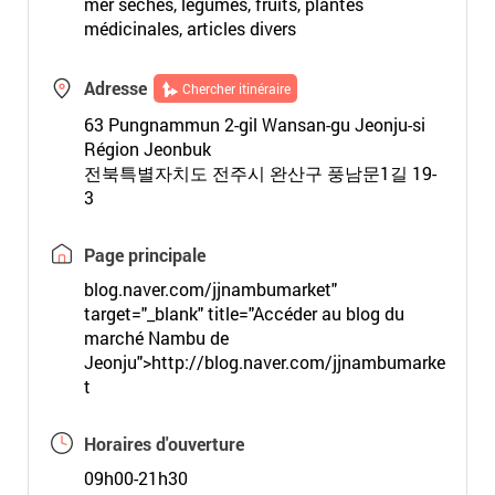
mer séchés, légumes, fruits, plantes
médicinales, articles divers
Adresse
Chercher itinéraire
63 Pungnammun 2-gil Wansan-gu Jeonju-si
Région Jeonbuk
전북특별자치도 전주시 완산구 풍남문1길 19-
3
Page principale
blog.naver.com/jjnambumarket"
target="_blank" title="Accéder au blog du
marché Nambu de
Jeonju">http://blog.naver.com/jjnambumarke
t
Horaires d'ouverture
09h00-21h30