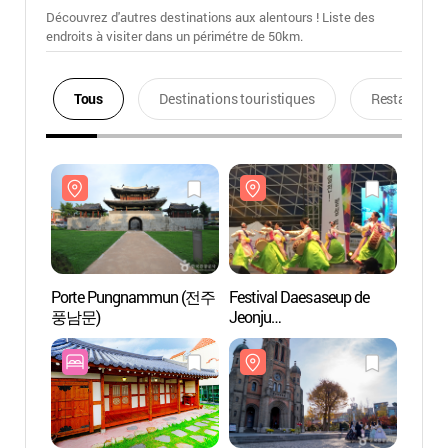
Découvrez d'autres destinations aux alentours ! Liste des
endroits à visiter dans un périmétre de 50km.
Tous
Destinations touristiques
Restaurants
Porte Pungnammun (전주
Festival Daesaseup de
Port
풍남문)
Jeonju
풍남문
(전주대사습놀이전국대
회)