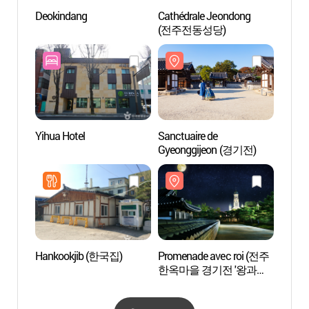
Deokindang
Cathédrale Jeondong
Sanctu
(전주전동성당)
Gyeon
Yihua Hotel
Sanctuaire de
Biblio
Gyeonggijeon (경기전)
arts S
(서학
Hankookjib (한국집)
Promenade avec roi (전주
Gaeks
한옥마을 경기전 '왕과의
산책')