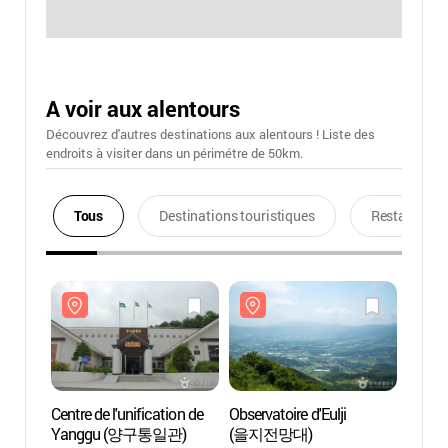
A voir aux alentours
Découvrez d'autres destinations aux alentours ! Liste des
endroits à visiter dans un périmétre de 50km.
Tous
Destinations touristiques
Restaurants
Centre de l'unification de
Observatoire d'Eulji
Centre
Yanggu (양구통일관)
(을지전망대)
Yang