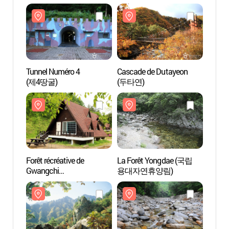
Tunnel Numéro 4
Cascade de Dutayeon
Tunne
(제4땅굴)
(두타연)
(제4
Forêt récréative de
La Forêt Yongdae (국립
Forêt 
Gwangchi
용대자연휴양림)
Gwang
(광치자연휴양림)
(광치