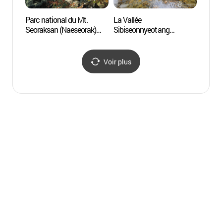
Parc national du Mt.
La Vallée
Parc n
Seoraksan (Naeseorak)
Sibiseonnyeotang
Seora
(설악산국립공원-내설악)
(십이선녀탕)
(설악
Voir plus