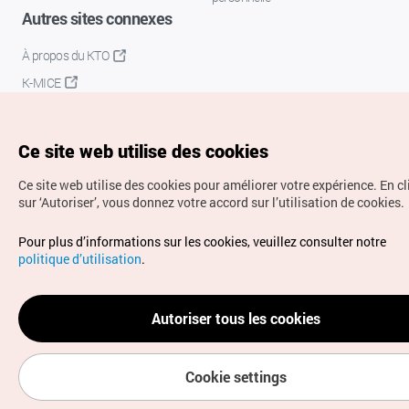
Autres sites connexes
À propos du KTO
K-MICE
Ce site web utilise des cookies
Ce site web utilise des cookies pour améliorer votre expérience.
En c
sur ‘Autoriser’, vous donnez votre accord sur l’utilisation de cookies.
Droits d’auteur (c) Office National du Tourisme en Corée.
Pour plus d’informations sur les cookies, veuillez consulter notre
Tous droits réservés.
politique d’utilisation
.
Pour les rapports d'erreurs et demandes de renseignements,
adressez vos demandes à
info.ontc@gmail.com
Autoriser tous les cookies
Cookie settings