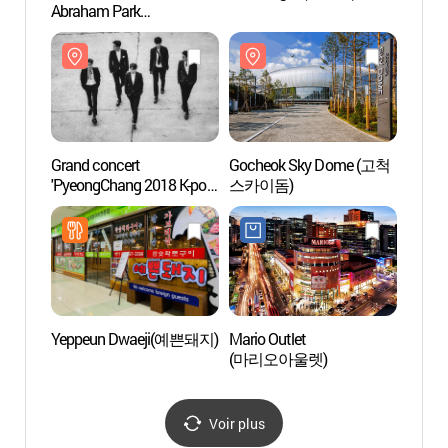
Abraham Park
Netma
(평강성서유물 박물관)
(넷마
Grand concert
Gocheok Sky Dome (고척
Musée
'PyeongChang 2018 K-pop
스카이돔)
(충현
Festival' à Séoul 평창 K-
pop 페스티벌
Yeppeun Dwaeji(예쁜돼지)
Mario Outlet
Grott
(마리오아울렛)
(광명
Voir plus