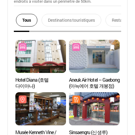
endroits à visiter dans un périmétre de 50km.
Tous
Destinations touristiques
Restaurants
Hotel Diana (호텔
Aneuk Air Hotel – Gaebong
Musée
다이아나)
(아늑에어 호텔 개봉점)
Abrah
(평강
Musée Kenneth Vine /
Sinsaengru (신생루)
Musée 