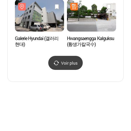
Galerie Hyundai (갤러리
Hwangsaengga Kalguksu
Hanb
현대)
(황생가칼국수)
Voir plus