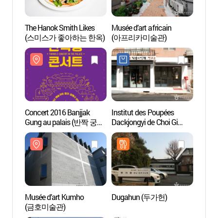
The Hanok Smith Likes
Musée d’art africain
Musée 
(스미스가 좋아하는 한옥)
(아프리카미술관)
(아프
Concert 2016 Banjjak
Institut des Poupées
Galer
Gung au palais (반짝 궁
Dackjongyi de Choi Gi
현대)
(宮) 콘서트 2016)
Soon (최기순 닥종이인형
연구소)
Musée d’art Kumho
Dugahun (두가헌)
Galer
(금호미술관)