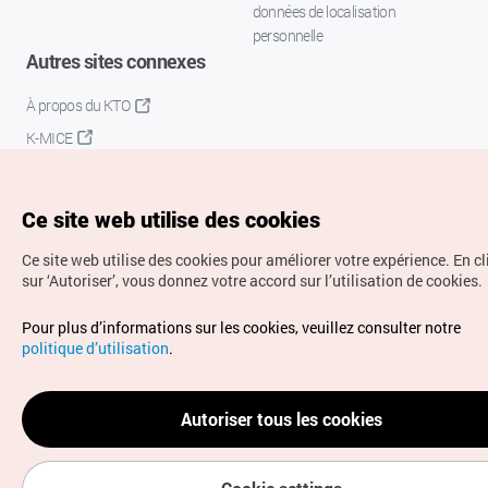
données de localisation
personnelle
Autres sites connexes
À propos du KTO
K-MICE
Ce site web utilise des cookies
Ce site web utilise des cookies pour améliorer votre expérience.
En c
sur ‘Autoriser’, vous donnez votre accord sur l’utilisation de cookies.
Droits d’auteur (c) Office National du Tourisme en Corée.
Pour plus d’informations sur les cookies, veuillez consulter notre
Tous droits réservés.
politique d’utilisation
.
Pour les rapports d'erreurs et demandes de renseignements,
adressez vos demandes à
info.ontc@gmail.com
Autoriser tous les cookies