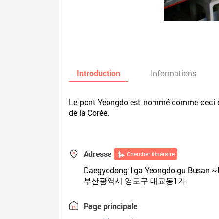
Introduction
Informations
Le pont Yeongdo est nommé comme ceci car l
de la Corée.
Adresse
Chercher itinéraire
Daegyodong 1ga Yeongdo-gu Busan ~
부산광역시 영도구 대교동1가
Page principale