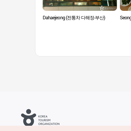
Dahaejeong (전통차 다해정-부산)
Seong
Droits d’auteur (c) Office National du Tourisme en Corée. Tous