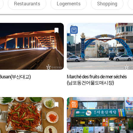
Restaurants
Logements
Shopping
 Busan(부산대교)
Marché des fruits de mer séchés
(남포동건어물도매시장)