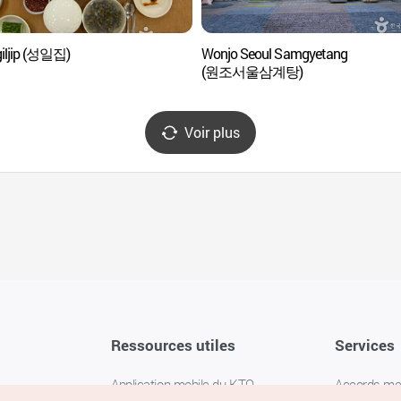
iljip (성일집)
Wonjo Seoul Samgyetang
(원조서울삼계탕)
Voir plus
Ressources utiles
Services
Application mobile du KTO
Accords m