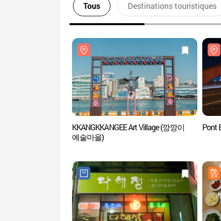
Tous
Destinations touristiques
KKANGKKANGEE Art Village (깡깡이
Pont
예술마을)