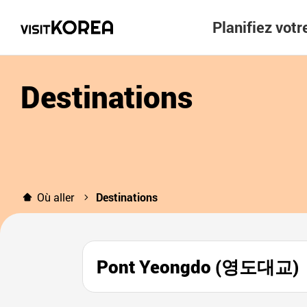
Planifiez vot
Destinations
Où aller
Destinations
Pont Yeongdo (영도대교)