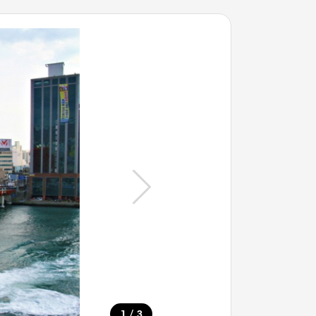
/
1
3