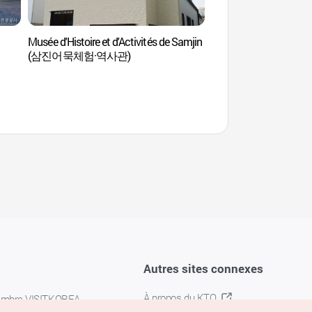
Musée d'Histoire et d'Activités de Samjin
Marché Jagalchi 
(삼진어묵체험·역사관)
Autres sites connexes
À propos du KTO
embre VISITKOREA