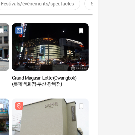
Festivals/événements/spectacles
Sports aquatiques
Grand Magasin Lotte (Gwangbok)
KKANGKKANGEE Art 
(롯데백화점-부산 광복점)
예술마을)