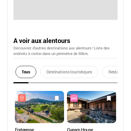
A voir aux alentours
Découvrez d'autres destinations aux alentours ! Liste des
endroits à visiter dans un périmétre de 50km.
Tous
Destinations touristiques
Restaurants
Forteresse
Gyeam House
Forter