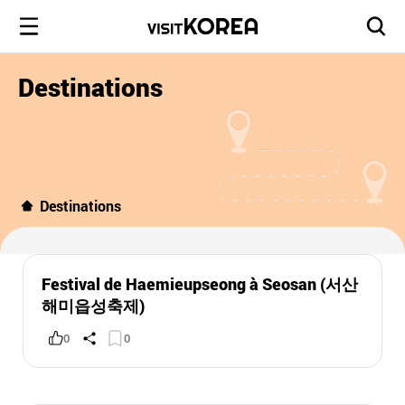
Destinations
Destinations
Festival de Haemieupseong à Seosan (서산
해미읍성축제)
0
0