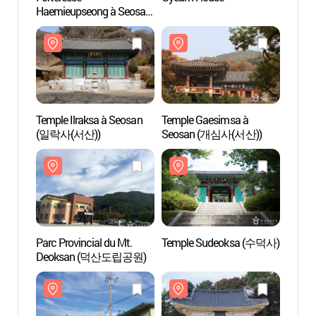
Haemieupseong à Seosan
Haemi
(서산 해미읍성)
(서산
Temple Ilraksa à Seosan
Temple Gaesimsa à
Templ
(일락사(서산))
Seosan (개심사(서산))
Seos
Parc Provincial du Mt.
Temple Sudeoksa (수덕사)
Templ
Deoksan (덕산도립공원)