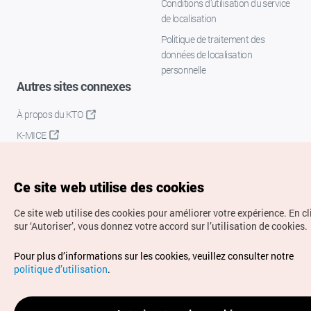
Conditions d’utilisation du service
de localisation
Politique de traitement des
données de localisation
personnelle
Autres sites connexes
À propos du KTO
K-MICE
Ce site web utilise des cookies
Ce site web utilise des cookies pour améliorer votre expérience.
En c
sur ‘Autoriser’, vous donnez votre accord sur l’utilisation de cookies.
Droits d’auteur (c) Office National du Tourisme en Corée.
Pour plus d’informations sur les cookies, veuillez consulter notre
Tous droits réservés.
politique d’utilisation
.
Pour les rapports d'erreurs et demandes de renseignements,
adressez vos demandes à
info.ontc@gmail.com