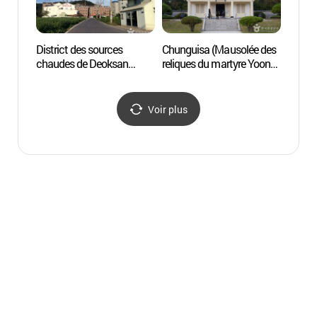
District des sources
Chunguisa (Mausolée des
Chung
chaudes de Deoksan
reliques du martyre Yoon
reliqu
(덕산온천지구)
Bong-Gil) (충의사 -
Bong-
윤봉길의사)
윤봉길
Voir plus