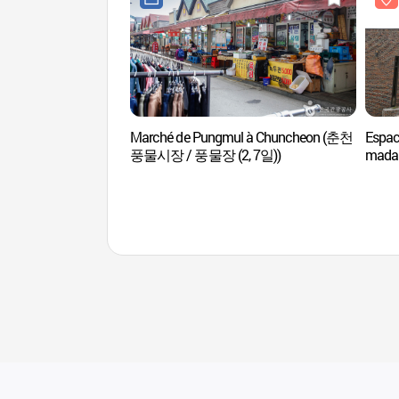
Marché de Pungmul à Chuncheon (춘천
Espac
풍물시장 / 풍물장 (2, 7일))
mada
춘천)