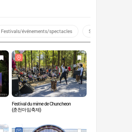
Festivals/événements/spectacles
Sports aquatiques
Festival du mime de Chuncheon
Parc de sculptures d
(춘천마임축제)
(공지천 조각공원)