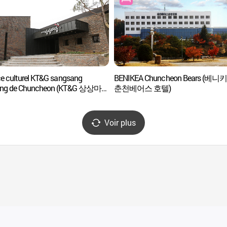
e culturel KT&G sangsang
BENIKEA Chuncheon Bears (베니
ng de Chuncheon (KT&G 상상마당
춘천베어스 호텔)
Voir plus