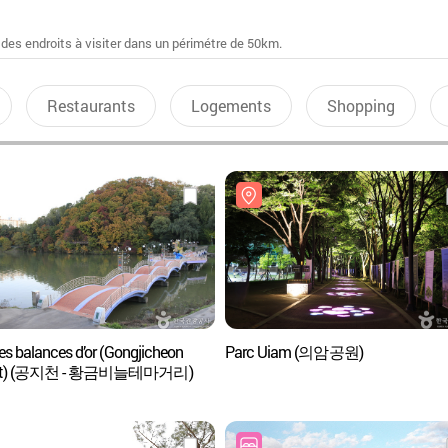
 des endroits à visiter dans un périmétre de 50km.
Restaurants
Logements
Shopping
es balances d’or (Gongjicheon
Parc Uiam (의암공원)
ort) (공지천 - 황금비늘테마거리)