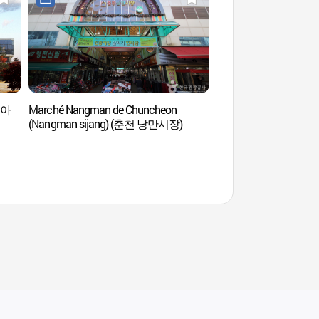
키아
Marché Nangman de Chuncheon
Théâtre Festival M
(Nangman sijang) (춘천 낭만시장)
몸짓)