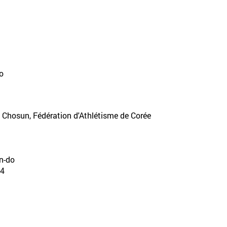
o
 Chosun, Fédération d'Athlétisme de Corée
on-do
4