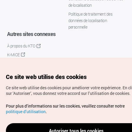
de localisation
Politique de traitement des
données de localisation
personnelle
Autres sites connexes
À propos du KTO
K-MICE
Ce site web utilise des cookies
Ce site web utilise des cookies pour améliorer votre expérience.
En c
sur ‘Autoriser’, vous donnez votre accord sur l’utilisation de cookies.
Droits d’auteur (c) Office National du Tourisme en Corée.
Pour plus d’informations sur les cookies, veuillez consulter notre
Tous droits réservés.
politique d’utilisation
.
Pour les rapports d'erreurs et demandes de renseignements,
adressez vos demandes à
info.ontc@gmail.com
Autoriser tous les cookies