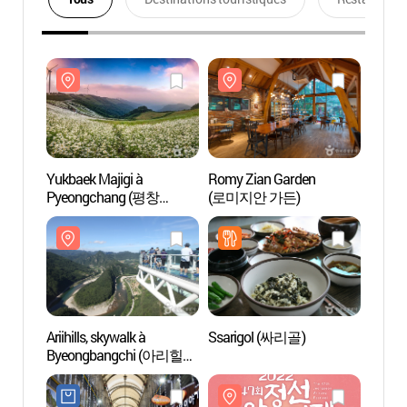
Yukbaek Majigi à
Romy Zian Garden
Yukbae
Pyeongchang (평창
(로미지안 가든)
Pyeo
육백마지기)
육백마
Ariihills, skywalk à
Ssarigol (싸리골)
Ariihil
Byeongbangchi (아리힐스,
Byeo
병방치 스카이워크)
병방치