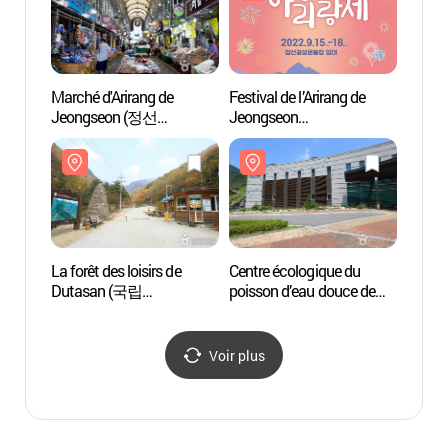
Marché d'Arirang de
Festival de l’Arirang de
Centre
Jeongseon (정선
Jeongseon
poisso
아리랑시장)
(정선아리랑제)
Pyeon
(평
관)
La forêt des loisirs de
Centre écologique du
Cave 
Dutasan (국립
poisson d’eau douce de
(백룡
두타산자연휴양림)
Pyeongchang Donggang
(평창동강민물고기생태
관)
Voir plus