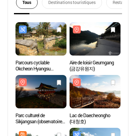
Tous
Destinations touristiques
Restaurants
Parcours cyclable
Aire de loisir Geumgang
Aire d
Okcheon Hyangsu
(금강유원지)
(금강
Baengni (100ri) - Parcours
Geumgang (옥천 향수
100리 자전거길 -
금강코스)
Parc culturel de
Lac de Daecheongho
Lac d
Sikjangsan (observatoire
(대청호)
(대청
du lever du soleil) (식장산
문화공원 (해돋이전망대))