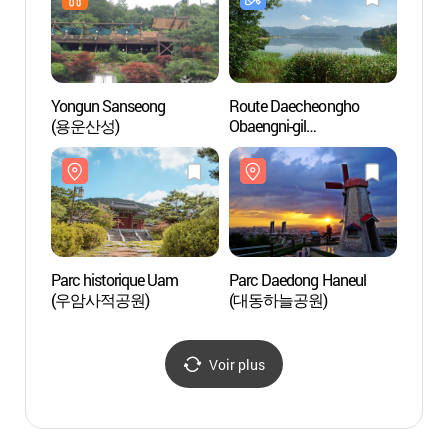
Yongun Sanseong
Route Daecheongho
Parc 
(용운산성)
Obaengni-gil
(대동
(대청호오백리길)
Parc historique Uam
Parc Daedong Haneul
Quarti
(우암사적공원)
(대동하늘공원)
ferrovi
(철도
Voir plus