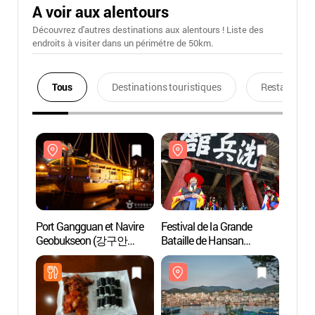
A voir aux alentours
Découvrez d'autres destinations aux alentours ! Liste des
endroits à visiter dans un périmétre de 50km.
Tous
Destinations touristiques
Restaurants
Port Gangguan et Navire
Festival de la Grande
Port G
Geobukseon (강구안
Bataille de Hansan
Geob
거북선)
(통영한산대첩축제)
거북선