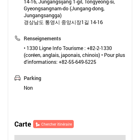
14-16, Jungangsijang 1-gil, Tongyeong-si,
Gyeongsangnam-do (Jungang-dong,
Jungangsangga)
경상남도 통영시 중앙시장1길 14-16
Renseignements
• 1330 Ligne Info Tourisme : +82-2-1330
(coréen, anglais, japonais, chinois) • Pour plus
d'informations: +82-55-649-5225
Parking
Non
Carte
Chercher itinéraire