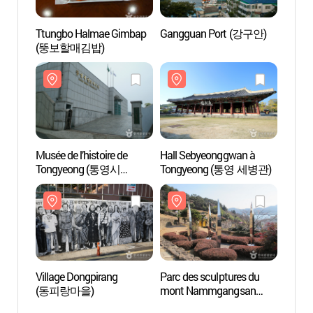
Ttungbo Halmae Gimbap
Gangguan Port (강구안)
Musée 
(뚱보할매김밥)
Tong
향토역
Musée de l’histoire de
Hall Sebyeonggwan à
Villag
Tongyeong (통영시
Tongyeong (통영 세병관)
(동피
향토역사관)
Village Dongpirang
Parc des sculptures du
Le cen
(동피랑마을)
mont Nammgangsan
Tongy
(남망산 조각공원)
(통영