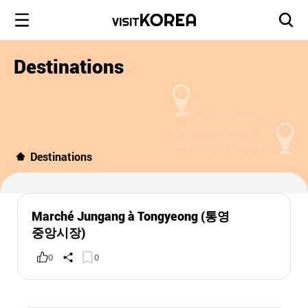
Destinations
Destinations
Marché Jungang à Tongyeong (통영
중앙시장)
0
0