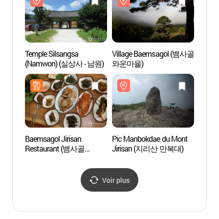
Temple Silsangsa
Village Baemsagol (뱀사골
Villa
(Namwon) (실상사 - 남원)
와운마을)
와운마
Baemsagol Jirisan
Pic Manbokdae du Mont
Parc n
Restaurant (뱀사골
Jirisan (지리산 만복대)
Jirisa
지리산식당)
(지리
노고단
Voir plus