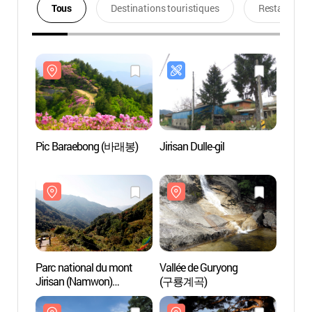
Tous
Destinations touristiques
Restaurants
Pic Baraebong (바래봉)
Jirisan Dulle-gil
Pic B
Parc national du mont
Vallée de Guryong
Vallée
Jirisan (Namwon)
(구룡계곡)
(구룡
(지리산국립공원 - 남원)