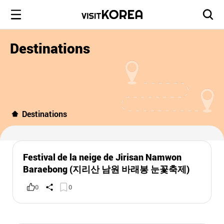
Destinations
Destinations
Festival de la neige de Jirisan Namwon
Baraebong (지리산 남원 바래봉 눈꽃축제)
0
0