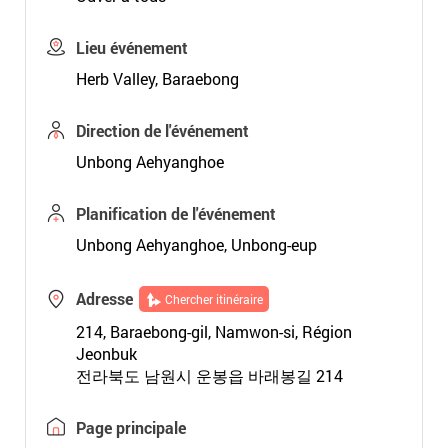
Lieu événement
Herb Valley, Baraebong
Direction de l'événement
Unbong Aehyanghoe
Planification de l'événement
Unbong Aehyanghoe, Unbong-eup
Adresse
Chercher itinéraire
214, Baraebong-gil, Namwon-si, Région
Jeonbuk
전라북도 남원시 운봉읍 바래봉길 214
Page principale