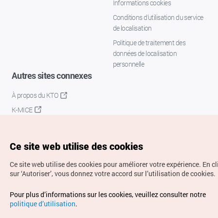
Informations cookies
Conditions d’utilisation du service
de localisation
Politique de traitement des
données de localisation
personnelle
Autres sites connexes
À propos du KTO
K-MICE
Ce site web utilise des cookies
Ce site web utilise des cookies pour améliorer votre expérience.
En c
sur ‘Autoriser’, vous donnez votre accord sur l’utilisation de cookies.
Droits d’auteur (c) Office National du Tourisme en Corée.
Pour plus d’informations sur les cookies, veuillez consulter notre
Tous droits réservés.
politique d’utilisation
.
Pour les rapports d'erreurs et demandes de renseignements,