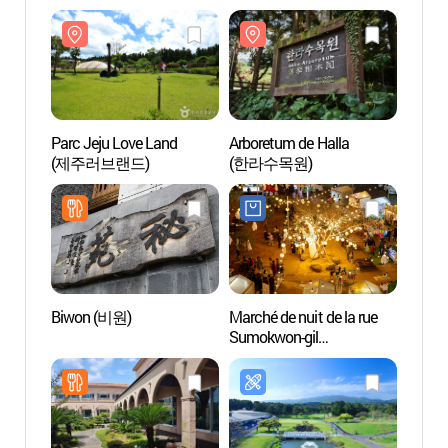
Parc Jeju Love Land
Arboretum de Halla
Parc J
(제주러브랜드)
(한라수목원)
(제주
Biwon (비원)
Marché de nuit de la rue
Centre
Sumokwon-gil
intern
(수목원길야시장)
l’unive
Jéju
국제교