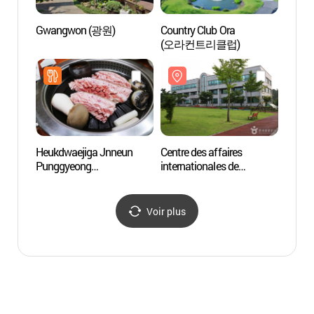
Gwangwon (광원)
Country Club Ora
Casino
(오라컨트리클럽)
Gran
카지노
Heukdwaejiga Jnneun
Centre des affaires
Nohye
Punggyeong
internationales de
(노형
(흑돼지가있는풍경)
l’université nationale de
Jéju (제주대학교
국제교류센터)
Voir plus