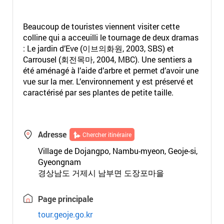
Beaucoup de touristes viennent visiter cette
colline qui a acceuilli le tournage de deux dramas
: Le jardin d’Eve (이브의화원, 2003, SBS) et
Carrousel (회전목마, 2004, MBC). Une sentiers a
été aménagé à l’aide d’arbre et permet d’avoir une
vue sur la mer. L’environnement y est préservé et
caractérisé par ses plantes de petite taille.
Adresse
Chercher itinéraire
Village de Dojangpo, Nambu-myeon, Geoje-si,
Gyeongnam
경상남도 거제시 남부면 도장포마을
Page principale
tour.geoje.go.kr