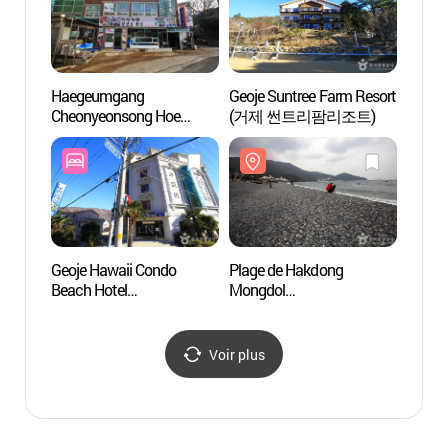
Haegeumgang
Geoje Suntree Farm Resort
Plage
Cheonyeonsong Hoe
(거제 썬트리팜리조트)
Mongd
Restaurant
(학동
(해금강천년송횟집)
Geoje Hawaii Condo
Plage de Hakdong
Forêt 
Beach Hotel
Mongdol
(거제
(거제하와이콘도
(학동흑진주몽돌해변)
비치호텔)
Voir plus