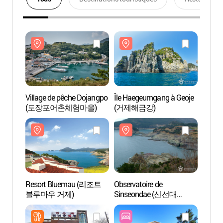
Village de pêche Dojangpo
Île Haegeumgang à Geoje
Villag
(도장포어촌체험마을)
(거제해금강)
(도장
Resort Bluemau (리조트
Observatoire de
Resor
블루마우 거제)
Sinseondae (신선대
블루마
전망대)