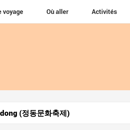
re voyage
Où aller
Activités
Jeongdong (정동문화축제)