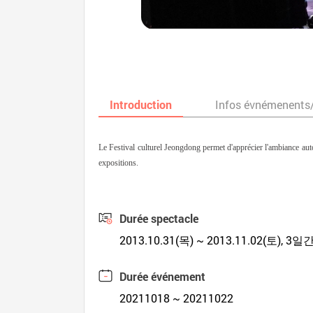
Introduction
Infos évnémenents
Le Festival culturel Jeongdong permet d'apprécier l'ambiance auto
expositions.
Durée spectacle
2013.10.31(목) ~ 2013.11.02(토), 3일
Durée événement
20211018 ~ 20211022