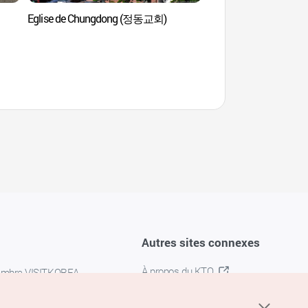
Eglise de Chungdong (정동교회)
Musée agricole (
Autres sites connexes
À propos du KTO
embre VISITKOREA
K-MICE