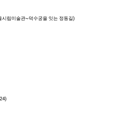
울시립미술관~덕수궁을 잇는 정동길)
4)