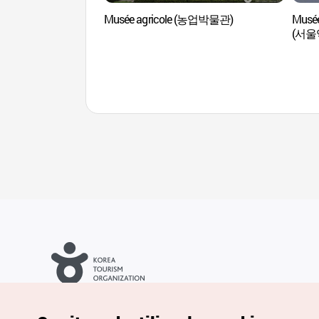
Musée agricole (농업박물관)
Musée 
(서울
Droits d’auteur (c) Office National du Tourisme en Corée. Tous
droits réservés.
Pour les rapports d'erreurs et demandes de renseignements,