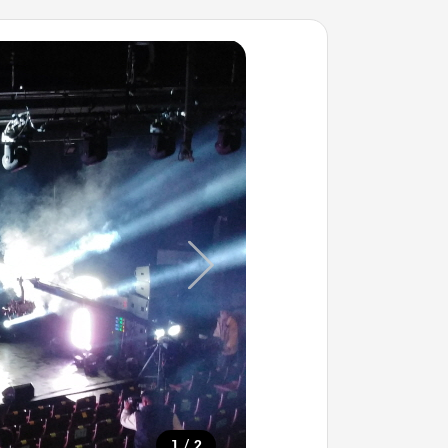
/
1
2