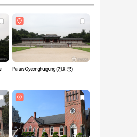
e
Palais Gyeonghuigung (경희궁)
Théâtre Nanta de Je
(강북정동난타전용관