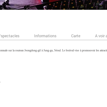
/spectacles
Informations
Carte
A voir 
mnale sur la routean Jeongdong-gil à Jung-gu, Séoul. Le festival vise à promouvoir les attracti
간