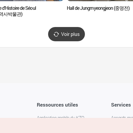
d'Histoire de Séoul
Hall de Jungmyeongjeon (중명전)
역사박물관)
Voir plus
Ressources utiles
Services
Application mobile du KTO
Accords m
1330 Service d'assistance
FAQ