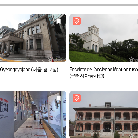
l Gyeonggyojang (서울 경교장)
Enceinte de l’ancienne légation russ
(구러시아공사관)