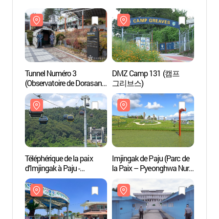
Tunnel Numéro 3
DMZ Camp 131 (캠프
Tunne
(Observatoire de Dorasan)
그리브스)
(Obser
(제 3땅굴)
(제 3
Téléphérique de la paix
Imjingak de Paju (Parc de
Téléph
d’Imjingak à Paju -
la Paix – Pyeonghwa Nuri)
d’Imji
Téléphérique DMZ de Paju
(파주 임진각
Téléph
(파주 임진각평화곤돌라 -
(평화누리공원))
(파주
파주 DMZ 곤돌라)
파주 