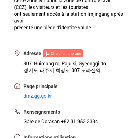
cette zone est dans la zone de contrôle civil
(CCZ), les visiteurs et les touristes
ont seulement accès à la station Imjingang après
avoir
présenté une pièce d'identité valide .
Adresse
Chercher itinéraire
307, Huimang-ro, Paju-si, Gyeonggi-do
경기도 파주시 희망로 307 도라산역
Page principale
dmz.gg.go.kr
Renseignements
Gare de Dorasan +82-31-953-3334
Informations utilisation