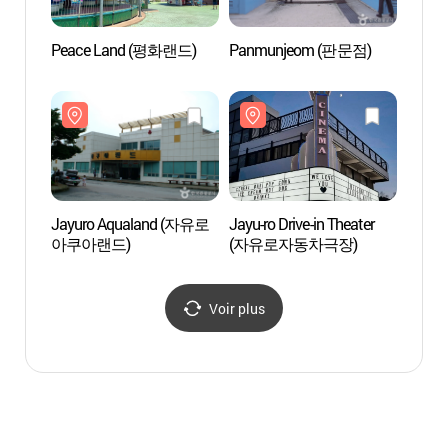
Peace Land (평화랜드)
Panmunjeom (판문점)
Peac
Jayuro Aqualand (자유로
Jayu-ro Drive-in Theater
Jayur
아쿠아랜드)
(자유로자동차극장)
아쿠아
Voir plus