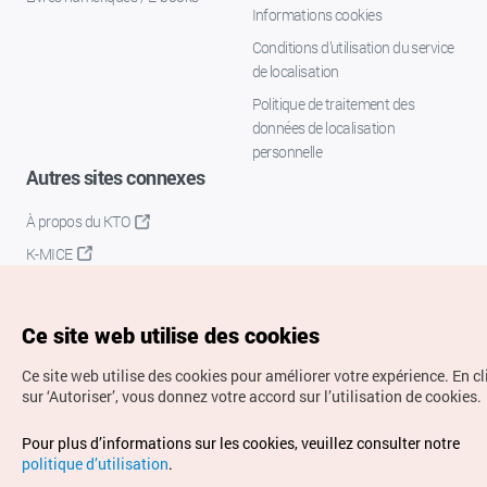
Informations cookies
Conditions d’utilisation du service
de localisation
Politique de traitement des
données de localisation
personnelle
Autres sites connexes
À propos du KTO
K-MICE
Ce site web utilise des cookies
Ce site web utilise des cookies pour améliorer votre expérience.
En c
sur ‘Autoriser’, vous donnez votre accord sur l’utilisation de cookies.
Droits d’auteur (c) Office National du Tourisme en Corée.
Pour plus d’informations sur les cookies, veuillez consulter notre
Tous droits réservés.
politique d’utilisation
.
Pour les rapports d'erreurs et demandes de renseignements,