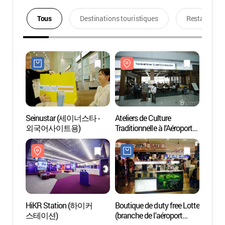
Tous
Destinations touristiques
Restaurants
Seinustar (세이너스타 -
Ateliers de Culture
Atelie
외국어사이트용)
Traditionnelle à l’Aéroport
Traditi
d’Incheon (인천공항
d’In
전통문화체험관)
전통
HiKR Station (하이커
Boutique de duty free Lotte
Casino
스테이션)
(branche de l'aéroport
Branch