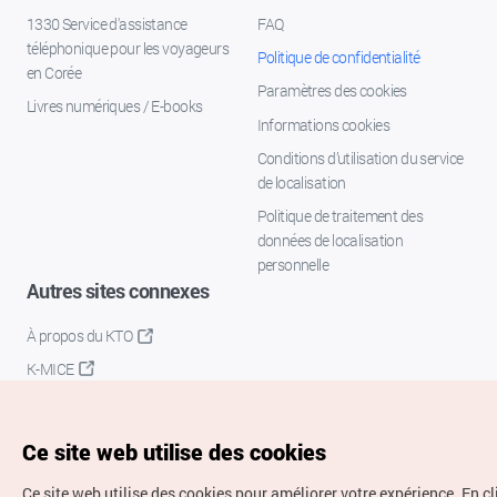
1330 Service d'assistance
FAQ
téléphonique pour les voyageurs
Politique de confidentialité
en Corée
Paramètres des cookies
Livres numériques / E-books
Informations cookies
Conditions d’utilisation du service
de localisation
Politique de traitement des
données de localisation
personnelle
Autres sites connexes
À propos du KTO
K-MICE
Ce site web utilise des cookies
Ce site web utilise des cookies pour améliorer votre expérience.
En c