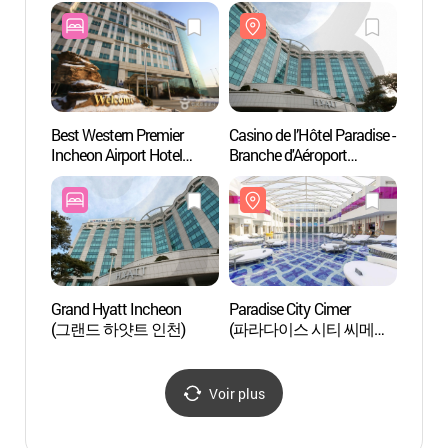
d'Incheon)
d'In
카지노
Best Western Premier
Casino de l’Hôtel Paradise -
Paradi
Incheon Airport Hotel
Branche d'Aéroport
(파라
(베스트웨스턴 프리미어
d'Incheon (파라다이스
인천 에어포트 호텔)
카지노 인천공항점)
Grand Hyatt Incheon
Paradise City Cimer
Termin
(그랜드 하얏트 인천)
(파라다이스 시티 씨메르
d'In
(인천))
제2여
Voir plus