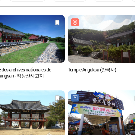
 des archives nationales de
Temple Anguksa (안국사)
sangsan - 적상산사고지