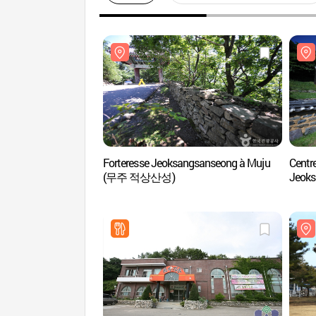
Forteresse Jeoksangsanseong à Muju
Centre
(무주 적상산성)
Jeok