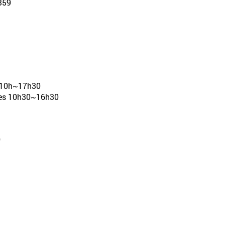
59
s 10h~17h30
ires 10h30~16h30
)