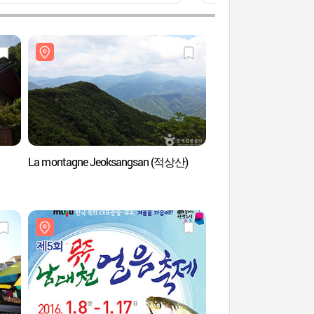
La montagne Jeoksangsan (적상산)
Forteresse Jeoksang
(무주 적상산성)