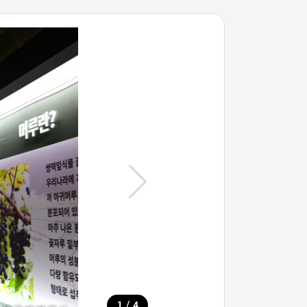
/
1
4