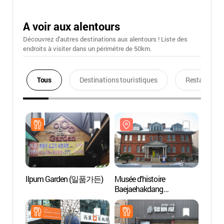
A voir aux alentours
Découvrez d'autres destinations aux alentours ! Liste des
endroits à visiter dans un périmétre de 50km.
Tous
Destinations touristiques
Restaurants
Ilpum Garden (일품가든)
Musée d'histoire
Musée 
Baejaehakdang
Baeja
(배재학당역사박물관)
(배재