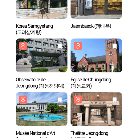
Korea Samgyetang
Jaembaeok (잼배옥)
Eglis
(고려삼계탕)
(정동
Observatoire de
Eglise de Chungdong
Théât
Jeongdong (정동전망대)
(정동교회)
(정동
Musée National d’Art
Théâtre Jeongdong
Porte