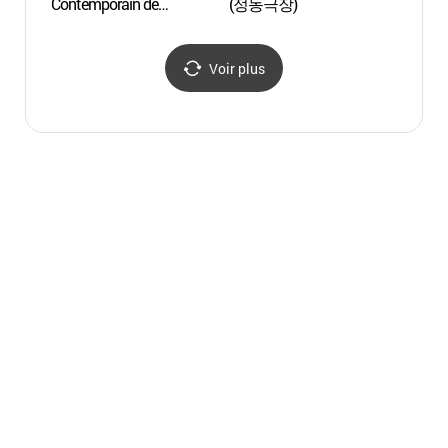
Contemporain de
(정동극장)
Deok
Deoksugung
대한문
(국립현대미술관 덕수궁)
Voir plus