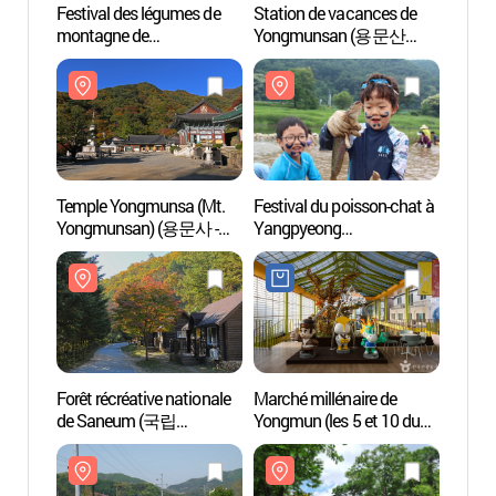
Festival des légumes de
Station de vacances de
Statio
montagne de
Yongmunsan (용문산
Yong
Yongmunsan à
관광지)
관광지
Yangpyeong (양평 용문산
산나물축제)
Temple Yongmunsa (Mt.
Festival du poisson-chat à
Forêt 
Yongmunsan) (용문사 -
Yangpyeong
de S
용문산)
(양평메기수염축제)
산음
Forêt récréative nationale
Marché millénaire de
Forêt 
de Saneum (국립
Yongmun (les 5 et 10 du
Cultur
산음자연휴양림)
mois) (용문천년시장
(용문
(5,10일))