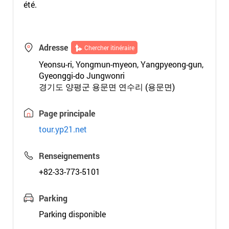
été.
Adresse
Chercher itinéraire
Yeonsu-ri, Yongmun-myeon, Yangpyeong-gun,
Gyeonggi-do Jungwonri
경기도 양평군 용문면 연수리 (용문면)
Page principale
tour.yp21.net
Renseignements
+82-33-773-5101
Parking
Parking disponible