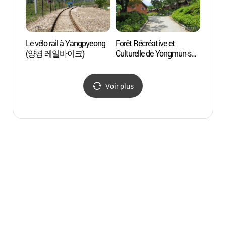
Le vélo rail à Yangpyeong
Forêt Récréative et
Sono 
(양평 레일바이크)
Culturelle de Yongmun-san
(소노
(용문산자연휴양림)
대명리
Voir plus