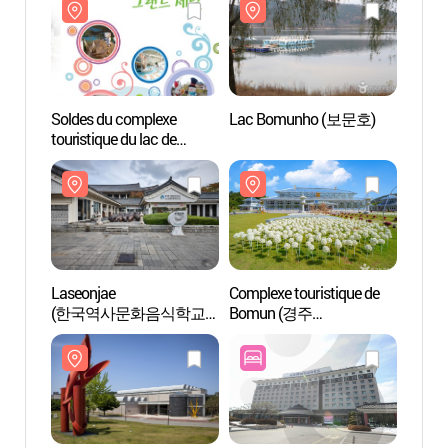
Soldes du complexe
Lac Bomunho (보문호)
Lac 
touristique du lac de
Bomun à Gyeongju
(경주보문관광단지
그랜드세일)
Laseonjae
Complexe touristique de
Comple
(한국역사문화음식학교
Bomun (경주
Bomu
라선재)
보문관광단지)
보문관