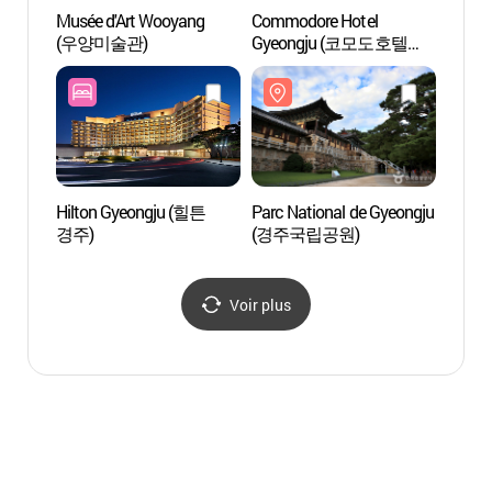
Musée d'Art Wooyang
Commodore Hotel
Parc N
(우양미술관)
Gyeongju (코모도호텔
(경주
경주)
Hilton Gyeongju (힐튼
Parc National de Gyeongju
Hwan
경주)
(경주국립공원)
Won
Voir plus