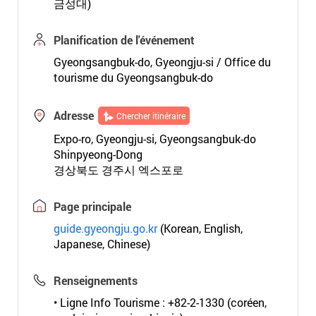
금성대)
Planification de l'événement
Gyeongsangbuk-do, Gyeongju-si / Office du
tourisme du Gyeongsangbuk-do
Adresse
Chercher itinéraire
Expo-ro, Gyeongju-si, Gyeongsangbuk-do
Shinpyeong-Dong
경상북도 경주시 엑스포로
Page principale
guide.gyeongju.go.kr
(Korean, English,
Japanese, Chinese)
Renseignements
• Ligne Info Tourisme : +82-2-1330 (coréen,