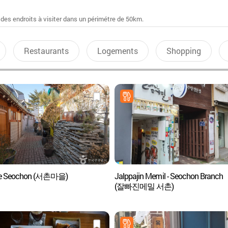
 des endroits à visiter dans un périmétre de 50km.
Restaurants
Logements
Shopping
age Seochon (서촌마을)
Jalppajin Memil - Seochon Branch
(잘빠진메밀 서촌)