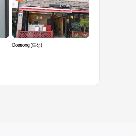
Doseong (도성)
Palais de Séoul (팔