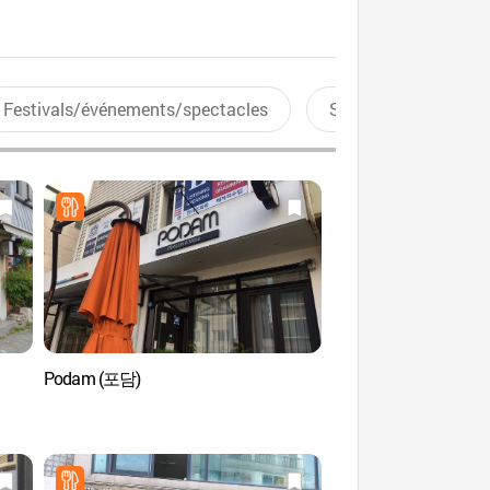
Festivals/événements/spectacles
Sports aquatiques
Podam (포담)
Sangchonjae (상촌재