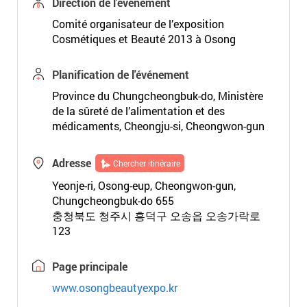
Direction de l'événement
Comité organisateur de l’exposition
Cosmétiques et Beauté 2013 à Osong
Planification de l'événement
Province du Chungcheongbuk-do, Ministère
de la sûreté de l’alimentation et des
médicaments, Cheongju-si, Cheongwon-gun
Adresse
Chercher itinéraire
Yeonje-ri, Osong-eup, Cheongwon-gun,
Chungcheongbuk-do 655
충청북도 청주시 흥덕구 오송읍 오송가락로
123
Page principale
www.osongbeautyexpo.kr