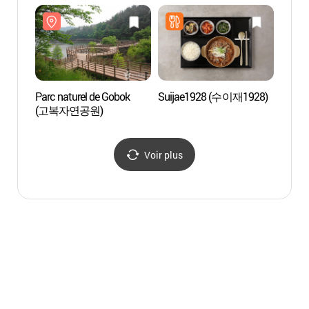
Parc naturel de Gobok
Suijae1928 (수이재1928)
Musée 
(고복자연공원)
Yeon
Voir plus