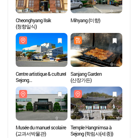
Cheonghyang Ilsik
Mihyang (미향)
Centre
(청향일식)
Sejon
(세종
Centre artistique & culturel
Sanjang Garden
Templ
Sejong
(산장가든)
Sejo
(세종문화예술회관)
Musée du manuel scolaire
Temple Hangnimsa à
Ecole 
(교과서박물관)
Sejong (학림사(세종))
Hapo