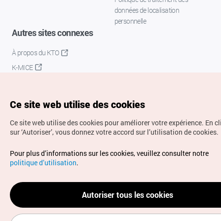
données de localisation
personnelle
Autres sites connexes
À propos du KTO
K-MICE
Ce site web utilise des cookies
Ce site web utilise des cookies pour améliorer votre expérience.
En c
sur ‘Autoriser’, vous donnez votre accord sur l’utilisation de cookies.
Droits d’auteur (c) Office National du Tourisme en Corée.
Pour plus d’informations sur les cookies, veuillez consulter notre
Tous droits réservés.
politique d’utilisation
.
Pour les rapports d'erreurs et demandes de renseignements,
adressez vos demandes à
info.ontc@gmail.com
Autoriser tous les cookies