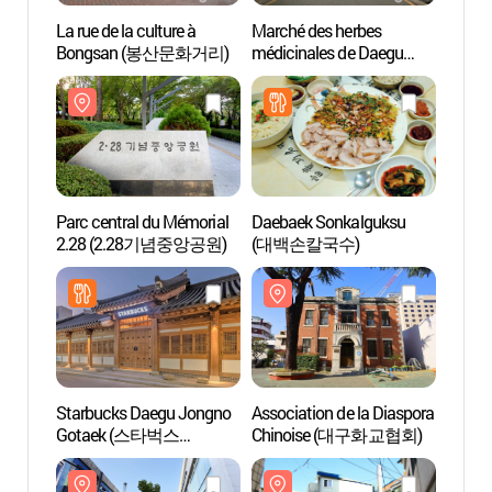
La rue de la culture à
Marché des herbes
La rue
Bongsan (봉산문화거리)
médicinales de Daegu
Bong
(대구 약령시장)
Parc central du Mémorial
Daebaek Sonkalguksu
Associ
2.28 (2.28기념중앙공원)
(대백손칼국수)
Chin
Starbucks Daegu Jongno
Association de la Diaspora
Musée 
Gotaek (스타벅스
Chinoise (대구화교협회)
Joong
대구종로고택)
중앙