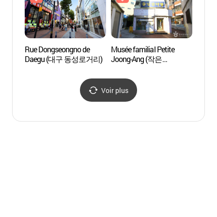
Rue Dongseongno de
Musée familial Petite
Musée
Daegu (대구 동성로거리)
Joong-Ang (작은
orient
중앙가족박물관)
à Da
한의약
Voir plus