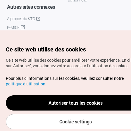
Autres sites connexes
À propos du KTO
K-MICE
Ce site web utilise des cookies
Ce site web utilise des cookies pour améliorer votre expérience.
En c
sur ‘Autoriser’, vous donnez votre accord sur l’utilisation de cookies.
Droits d’auteur (c) Office National du Tourisme en Corée.
Pour plus d’informations sur les cookies, veuillez consulter notre
Tous droits réservés.
politique d’utilisation
.
Pour les rapports d'erreurs et demandes de renseignements,
adressez vos demandes à
info.ontc@gmail.com
Autoriser tous les cookies
Cookie settings