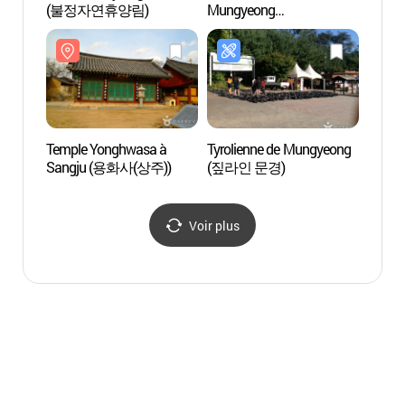
(불정자연휴양림)
Mungyeong
(불정
(문경석탄박물관)
Temple Yonghwasa à
Tyrolienne de Mungyeong
Templ
Sangju (용화사(상주))
(짚라인 문경)
Sang
Voir plus