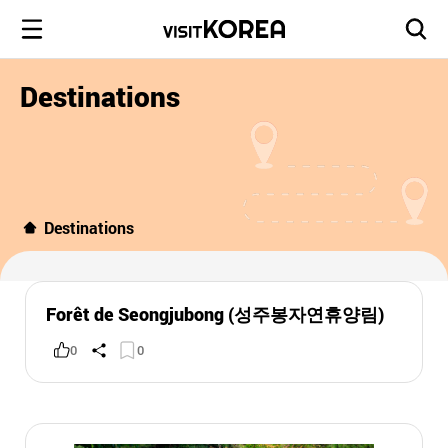
Destinations
Destinations
Forêt de Seongjubong (성주봉자연휴양림)
0
0