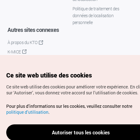
Politique de traitement des
données de localisation
personnelle
Autres sites connexes
À propos du KTO
K-MICE
Ce site web utilise des cookies
Ce site web utilise des cookies pour améliorer votre expérience.
En c
sur ‘Autoriser’, vous donnez votre accord sur l’utilisation de cookies.
Droits d’auteur (c) Office National du Tourisme en Corée.
Pour plus d’informations sur les cookies, veuillez consulter notre
Tous droits réservés.
politique d’utilisation
.
Pour les rapports d'erreurs et demandes de renseignements,
adressez vos demandes à
info.ontc@gmail.com
Autoriser tous les cookies