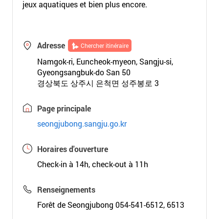
jeux aquatiques et bien plus encore.
Adresse
Chercher itinéraire
Namgok-ri, Euncheok-myeon, Sangju-si,
Gyeongsangbuk-do San 50
경상북도 상주시 은척면 성주봉로 3
Page principale
seongjubong.sangju.go.kr
Horaires d'ouverture
Check-in à 14h, check-out à 11h
Renseignements
Forêt de Seongjubong 054-541-6512, 6513