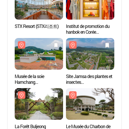
STX Resort (STX리조트)
Institut de promotion du
STX R
hanbok en Corée
(한국한복진흥원)
Musée de la soie
Site Jamsa des plantes et
Musée 
Hamchang
insectes
Hamc
(함창명주박물관)
(잠사곤충사업장)
(함창
La Forêt Buljeong
Le Musée du Charbon de
La For