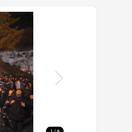
/
1
6