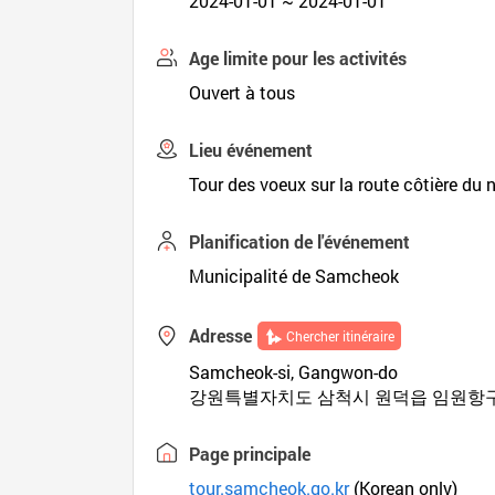
2024-01-01 ~ 2024-01-01
Age limite pour les activités
Ouvert à tous
Lieu événement
Tour des voeux sur la route côtière du 
Planification de l'événement
Municipalité de Samcheok
Adresse
Chercher itinéraire
Samcheok-si, Gangwon-do
강원특별자치도 삼척시 원덕읍 임원항구로
Page principale
tour.samcheok.go.kr
(Korean only)