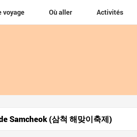
re voyage
Où aller
Activités
oleil de Samcheok (삼척 해맞이축제)