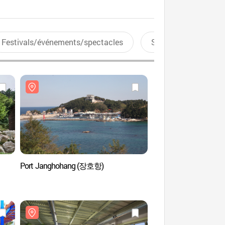
Festivals/événements/spectacles
Sports aquatiques
Port Janghohang (장호항)
Parc de Haesindang
해신당공원)