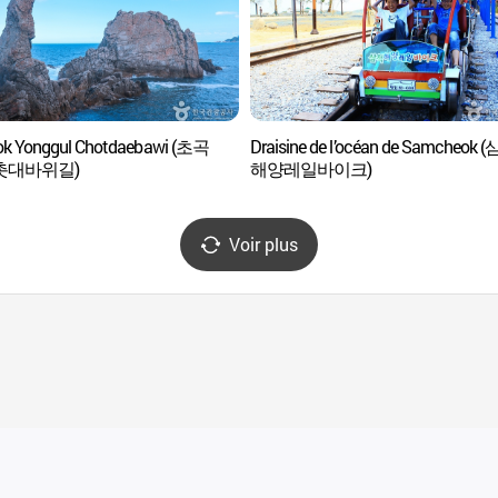
k Yonggul Chotdaebawi (초곡
Draisine de l’océan de Samcheok 
촛대바위길)
해양레일바이크)
Voir plus