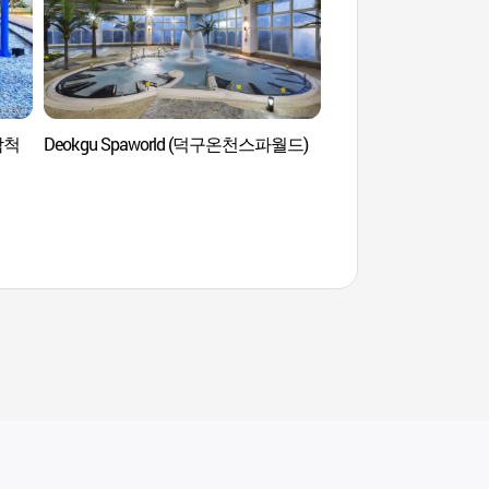
(삼척
Deokgu Spaworld (덕구온천스파월드)
Draisine de l’océan
해양레일바이크)