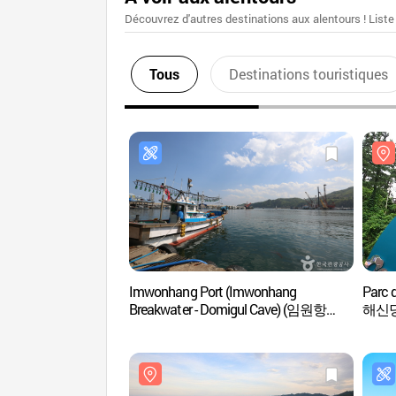
Découvrez d'autres destinations aux alentours ! Liste
Tous
Destinations touristiques
Imwonhang Port (Imwonhang
Parc 
Breakwater - Domigul Cave) (임원항
해신
(임원항방파제 ~ 도미굴))