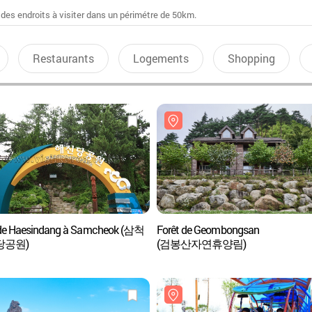
 des endroits à visiter dans un périmétre de 50km.
Restaurants
Logements
Shopping
de Haesindang à Samcheok (삼척
Forêt de Geombongsan
당공원)
(검봉산자연휴양림)