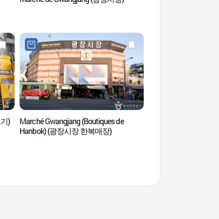
고기)
Marché Gwangjang (Boutiques de
Sanctuaire Jongmyo 
Hanbok) (광장시장 한복매장)
mondial de l'UNESCO