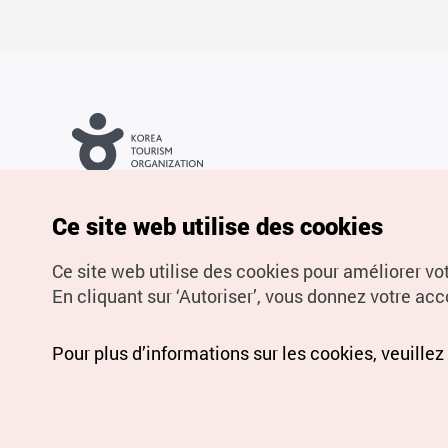
Droits d’auteur (c) Office National du Tourisme en Corée. Tous
droits réservés.
Pour les rapports d'erreurs et demandes de renseignements,
Ce site web utilise des cookies
adressez vos demandes à
info.ontc@gmail.com
Ce site web utilise des cookies pour améliorer vo
En cliquant sur ‘Autoriser’, vous donnez votre acco
Pour plus d’informations sur les cookies, veuillez