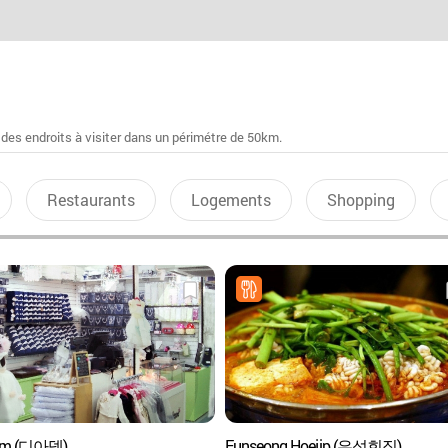
 des endroits à visiter dans un périmétre de 50km.
Restaurants
Logements
Shopping
em (디아뎀)
Eunseong Hoejip (은성회집)