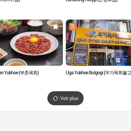
on Yukhoe (부촌육회)
Uga Yukhoe Bulgogi (우가육회불
Voir plus