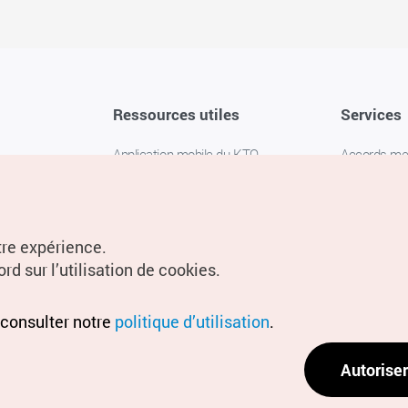
Ressources utiles
Services
Application mobile du KTO
Accords m
1330 Service d'assistance
FAQ
téléphonique pour les voyageurs en
Politique de 
Corée
Paramètres
tre expérience.
Livres numériques / E-books
rd sur l’utilisation de cookies.
Information
Conditions d
 consulter notre
politique d’utilisation
.
localisation
Politique d
Autoriser
localisation