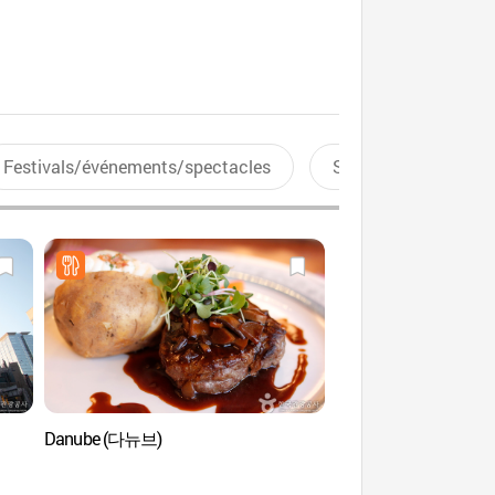
Festivals/événements/spectacles
Sports aquatiques
Danube (다뉴브)
Visite de Séoul e