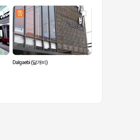
Dalgaebi (달개비)
Porte Daehanmun du
(덕수궁 대한문)