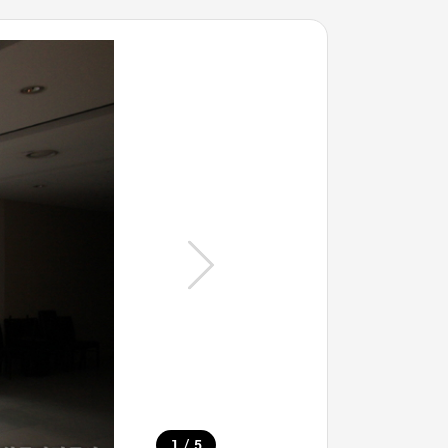
/
1
5