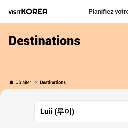
Planifiez vot
Destinations
Où aller
Destinations
Luii (루이)