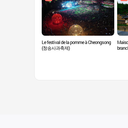
Le festival de la pomme à Cheongsong
Maiso
(청송사과축제)
branc
(청송
고택)