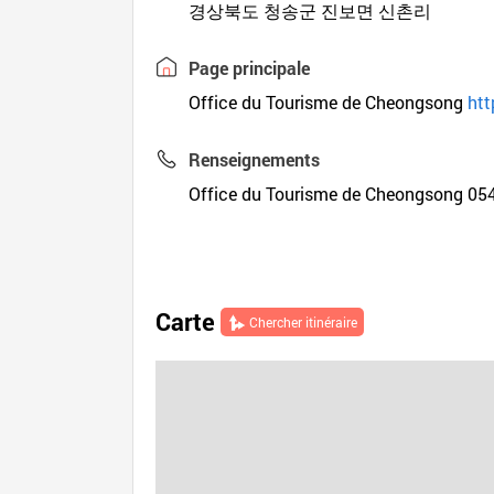
경상북도 청송군 진보면 신촌리
Page principale
Office du Tourisme de Cheongsong
htt
Renseignements
Office du Tourisme de Cheongsong 05
Carte
Chercher itinéraire