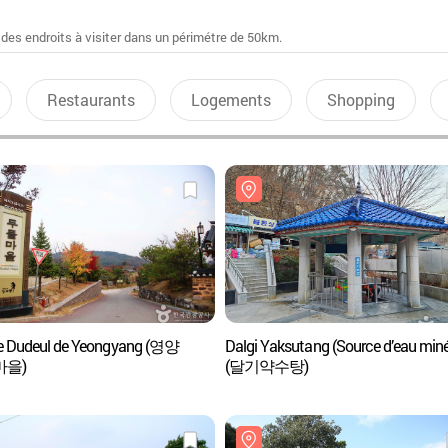
 des endroits à visiter dans un périmétre de 50km.
Restaurants
Logements
Shopping
ge Dudeul de Yeongyang (영양
Dalgi Yaksutang (Source d’eau miné
마을)
(달기약수탕)