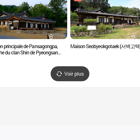
n principale de Pansagongpa,
Maison Seobyeokgotaek (서벽고택
he du clan Shin de Pyeongsan
 평산신씨 판사공파 종택과 분가
Voir plus