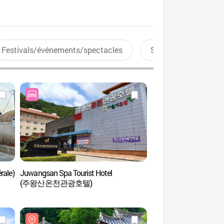
Festivals/événements/spectacles
Sports aquatiques
rale)
Juwangsan Spa Tourist Hotel
Musée d’art de Cheo
(주왕산온천관광호텔)
(군립 청송야송미술관