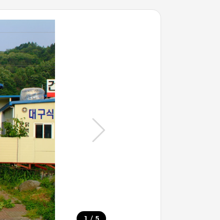
/
1
5