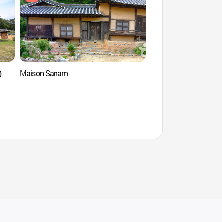
)
Maison Sanam
Maison Seobyeokg